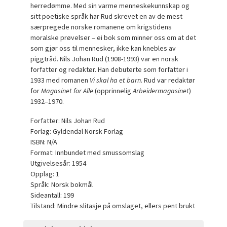
herredømme. Med sin varme menneskekunnskap og
sitt poetiske språk har Rud skrevet en av de mest
særpregede norske romanene om krigstidens
moralske prøvelser – ei bok som minner oss om at det
som gjør oss til mennesker, ikke kan knebles av
piggtråd. Nils Johan Rud (1908-1993) var en norsk
forfatter og redaktør. Han debuterte som forfatter i
1933 med romanen
Vi skal ha et barn
. Rud var redaktør
for
Magasinet for Alle
(opprinnelig
Arbeidermagasinet
)
1932–1970.
Forfatter: Nils Johan Rud
Forlag: Gyldendal Norsk Forlag
ISBN: N/A
Format: Innbundet med smussomslag
Utgivelsesår: 1954
Opplag: 1
Språk: Norsk bokmål
Sideantall: 199
Tilstand: Mindre slitasje på omslaget, ellers pent brukt