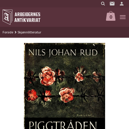
Gå
til
innholdet
0
Forside
Skjønnlitteratur