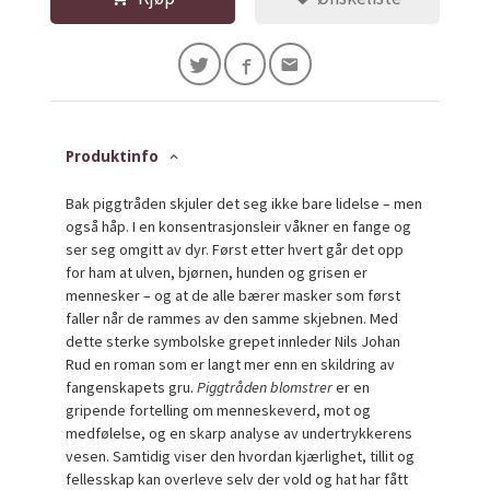
Produktinfo
Bak piggtråden skjuler det seg ikke bare lidelse – men
også håp. I en konsentrasjonsleir våkner en fange og
ser seg omgitt av dyr. Først etter hvert går det opp
for ham at ulven, bjørnen, hunden og grisen er
mennesker – og at de alle bærer masker som først
faller når de rammes av den samme skjebnen. Med
dette sterke symbolske grepet innleder Nils Johan
Rud en roman som er langt mer enn en skildring av
fangenskapets gru.
Piggtråden blomstrer
er en
gripende fortelling om menneskeverd, mot og
medfølelse, og en skarp analyse av undertrykkerens
vesen. Samtidig viser den hvordan kjærlighet, tillit og
fellesskap kan overleve selv der vold og hat har fått