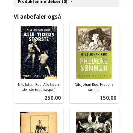
Produktanmeldelser (0)
Vi anbefaler også
Nils Johan Rud: Alle tiders
Nils Johan Rud: Fredens
største (dedikasjon)
sønner
inkl.
inkl.
Pris
Pris
250,00
150,00
mva.
mva.