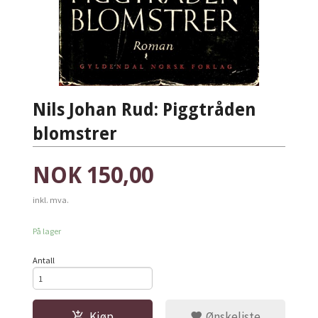
Nils Johan Rud: Piggtråden
blomstrer
Pris
NOK
150,00
inkl. mva.
På lager
Antall
Kjøp
Ønskeliste