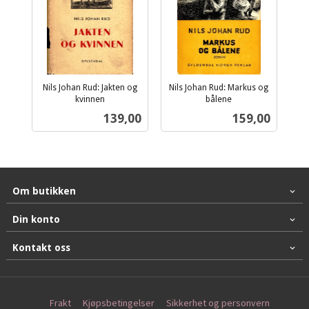
Nils Johan Rud: Jakten og
Nils Johan Rud: Markus og
kvinnen
bålene
inkl.
inkl.
Pris
Pris
139,00
159,00
mva.
mva.
Om butikken
Din konto
Kontakt oss
Frakt
Kjøpsbetingelser
Sikkerhet og personvern