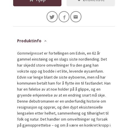
Produktinfo
Gammelgresset
er fortellingen om Edvin, en 62 år
gammel einstøing og en slags siste nordlending. Det
har skjedd store omveltninger fra den gang han
vokste opp og bodde i et lite, levende øysamfunn.
Edvin var lenge blant de siste øyboerne, men nå har
kommunen betalt ham for å flytte inn til fastlandet. Han
har en følelse av at noe holder på å glippe, og en
gryende erkjennelse av at en endring snart må skje.
Denne debutromanen er en underfundig historie om
resignasjon og opprør, og den dypt eksistensielle
lengselen etter helhet, sammenheng og tilhørighet til
folk og natur. Det handler om omveltninger og forsøk
på gjenopprettelse – og om å være en konkret kropp i