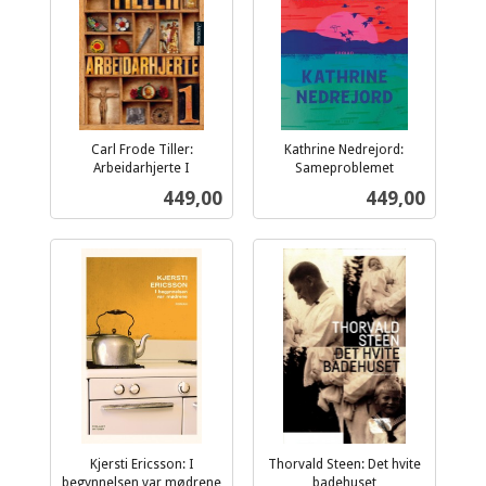
Carl Frode Tiller:
Kathrine Nedrejord:
Arbeidarhjerte I
Sameproblemet
inkl.
inkl.
Pris
Pris
449,00
449,00
mva.
mva.
Kjersti Ericsson: I
Thorvald Steen: Det hvite
begynnelsen var mødrene
badehuset