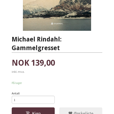
Michael Rindahl:
Gammelgresset
Pris
NOK
139,00
inkl. mva.
På lager
Antall
Kjøp
Ønskeliste