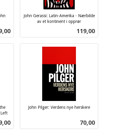
ohn
John Gerassi: Latin-Amerika - Nærbilde
av et kontinent i opprør
inkl.
s
Pris
9,00
119,00
mva.
Kjøp
the
John Pilger: Verdens nye herskere
inkl.
Left
mva.
s
Pris
9,00
70,00