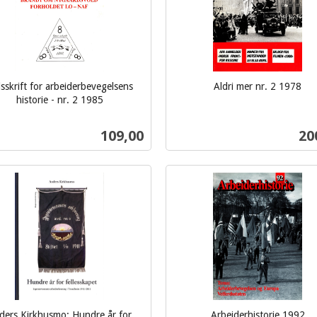
sskrift for arbeiderbevegelsens
Aldri mer nr. 2 1978
inkl.
historie - nr. 2 1985
mva.
Pris
Pri
109,00
20
Kjøp
Kjøp
ders Kirkhusmo: Hundre år for
Arbeiderhistorie 1992