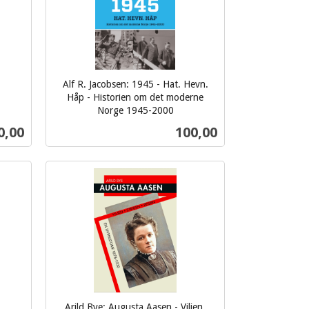
Alf R. Jacobsen: 1945 - Hat. Hevn.
Håp - Historien om det moderne
Norge 1945-2000
inkl.
s
Pris
0,00
100,00
mva.
Kjøp
Arild Bye: Augusta Aasen - Viljen,