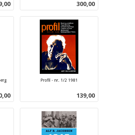
mva.
s
Pris
9,00
300,00
Kjøp
berg
Profil - nr. 1/2 1981
inkl.
mva.
ris
Pris
0,00
139,00
Kjøp