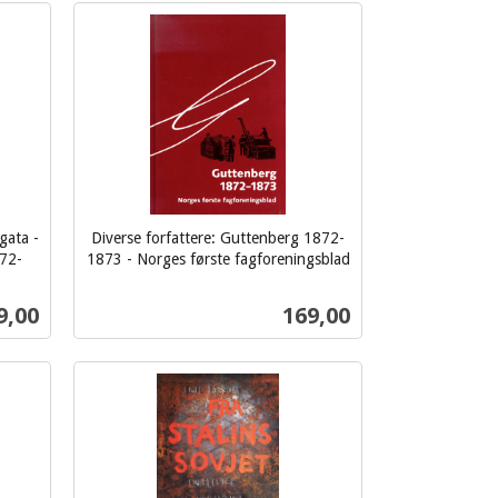
Kjøp
gata -
Diverse forfattere: Guttenberg 1872-
972-
1873 - Norges første fagforeningsblad
inkl.
mva.
s
Pris
9,00
169,00
Kjøp