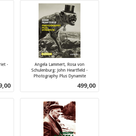
Kjøp
iet -
Angela Lammert, Rosa von
Schulenburg: John Heartfield -
Photography Plus Dynamite
inkl.
s
Pris
9,00
499,00
mva.
Kjøp