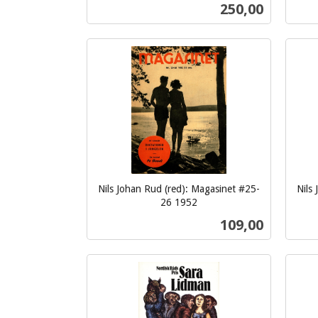
inkl.
mva.
Pris
250,00
mva.
Kjøp
Nils Johan Rud (red): Magasinet #25-
Nils
26 1952
inkl.
inkl.
Pris
109,00
mva.
mva.
Kjøp