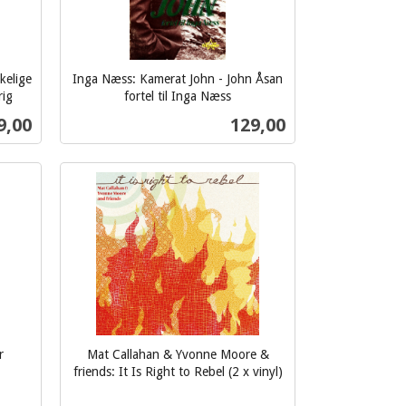
kelige
Inga Næss: Kamerat John - John Åsan
rig
fortel til Inga Næss
inkl.
s
Pris
9,00
129,00
mva.
Kjøp
r
Mat Callahan & Yvonne Moore &
friends: It Is Right to Rebel (2 x vinyl)
inkl.