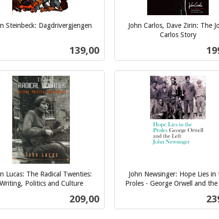
n Steinbeck: Dagdrivergjengen
John Carlos, Dave Zirin: The J
Carlos Story
inkl.
Pris
Pri
139,00
19
mva.
Kjøp
Kjøp
n Lucas: The Radical Twenties:
John Newsinger: Hope Lies in 
Writing, Politics and Culture
Proles - George Orwell and the 
inkl.
Pris
Pri
209,00
23
mva.