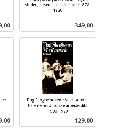
striden, reisen - en livshistorie 1878-
1920
inkl.
mva.
s
Pris
9,00
349,00
Kjøp
kler
Dag Skogheim (red): Vi vil tænde -
Ukjente nord-norske arbeiderdikt
1900-1920
inkl.
s
Pris
9,00
129,00
mva.