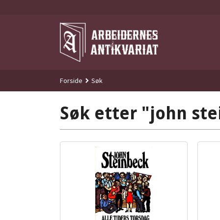
Gå
til
innholdet
Forside
Søk
Søk etter "john ste