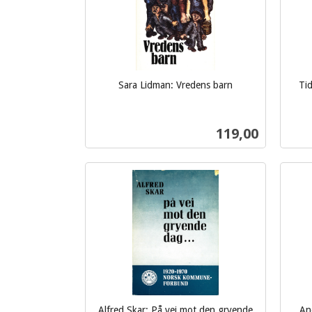
Sara Lidman: Vredens barn
Tid
inkl.
inkl.
mva.
mva.
Pris
119,00
Kjøp
Alfred Skar: På vei mot den gryende
An