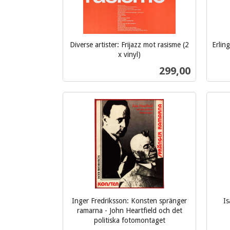
Diverse artister: Frijazz mot rasisme (2
Erlin
x vinyl)
inkl.
inkl.
Pris
299,00
mva.
mva.
Kjøp
Inger Fredriksson: Konsten spränger
Is
ramarna - John Heartfield och det
inkl.
politiska fotomontaget