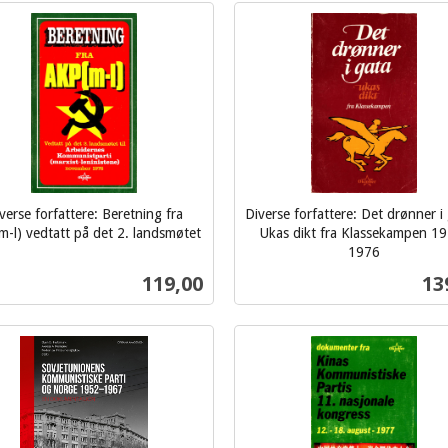
Kjøp
Kjøp
verse forfattere: Beretning fra
Diverse forfattere: Det drønner i 
-l) vedtatt på det 2. landsmøtet
Ukas dikt fra Klassekampen 1
1976
inkl.
Pris
Pri
119,00
13
mva.
Kjøp
Kjøp