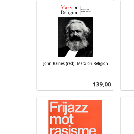
Kjøp
John Raines (red): Marx on Religion
inkl.
inkl.
mva.
mva.
Pris
139,00
Kjøp