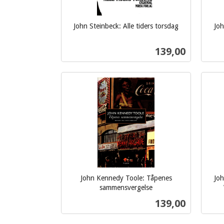
John Steinbeck: Alle tiders torsdag
Joh
inkl.
inkl.
mva.
mva.
Pris
139,00
Kjøp
John Kennedy Toole: Tåpenes
Joh
sammensvergelse
inkl.
inkl.
Pris
139,00
mva.
mva.