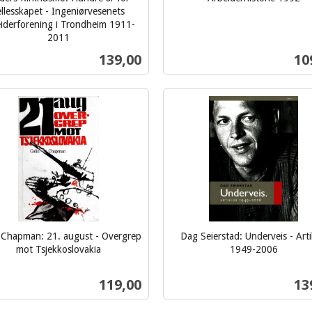
inkl.
ellesskapet - Ingeniørvesenets
iderforening i Trondheim 1911-
mva.
2011
Pris
Pri
139,00
10
Kjøp
Kjøp
 Chapman: 21. august - Overgrep
Dag Seierstad: Underveis - Arti
mot Tsjekkoslovakia
1949-2006
inkl.
mva.
Pris
Pri
119,00
13