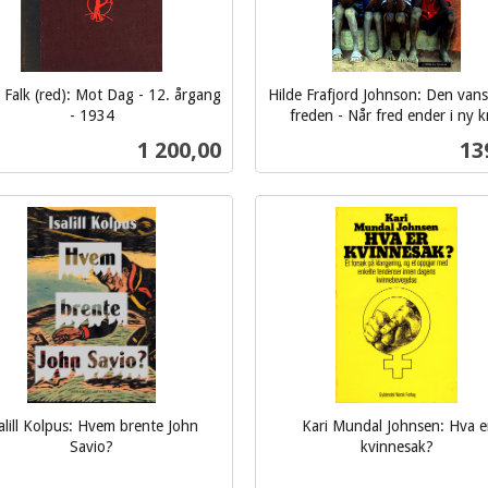
g Falk (red): Mot Dag - 12. årgang
Hilde Frafjord Johnson: Den vans
- 1934
freden - Når fred ender i ny k
inkl.
Pris
Pri
1 200,00
13
mva.
Kjøp
Kjøp
alill Kolpus: Hvem brente John
Kari Mundal Johnsen: Hva e
Savio?
kvinnesak?
inkl.