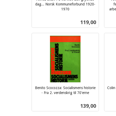
dag... Norsk Kommuneforbund 1920-
f
1970
arbe
inkl.
inkl.
mva.
Pris
119,00
mva.
Kjøp
Benito Scocozza: Socialismens historie
Colin
- Fra 2. verdenskrig til 70'erne
inkl.
inkl.
mva.
mva.
Pris
139,00