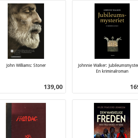
Kjøp
Kjøp
John Williams: Stoner
Johnnie Walker: Jubileumsmyster
En kriminalroman
inkl.
mva.
Pris
Pri
139,00
16
Kjøp
Kjøp