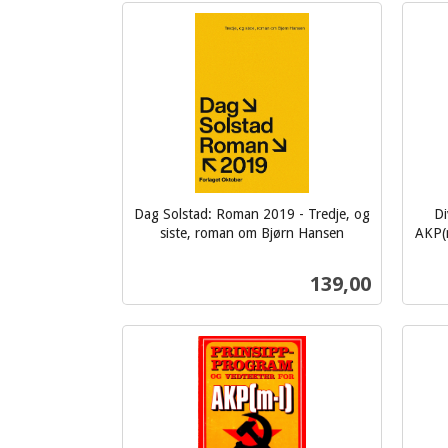
Kjøp
Dag Solstad: Roman 2019 - Tredje, og
Di
siste, roman om Bjørn Hansen
AKP(m
inkl.
inkl.
mva.
mva.
Pris
139,00
Kjøp