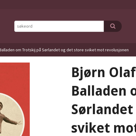
Balladen om Trotskij på Sørlandet og det store sviket mot revolusjonen
Bjørn Ola
Balladen o
Sørlandet 
sviket mo