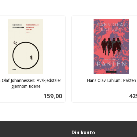
 Olaf Johannessen: Avskjedstaler
Hans Olav Lahlum: Pakten
inkl.
gjennom tidene
mva.
Pris
Pri
159,00
42
Kjøp
Kjøp
Din konto