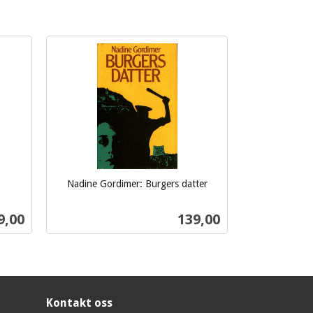
Nadine Gordimer: Burgers datter
inkl.
mva.
s
Pris
9,00
139,00
Kjøp
Kontakt oss