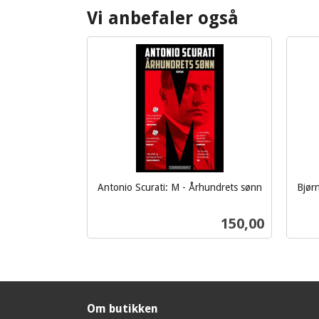
Vi anbefaler også
Antonio Scurati: M - Århundrets sønn
Bjørn
inkl.
inkl.
mva.
Pris
150,00
mva.
Kjøp
Om butikken