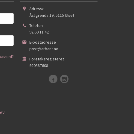
Adresse
Åsligrenda 19
,
5115
Ulset
Telefon
92 69 11 42
E-postadresse
post@arbant.no
passord?
Foretaksregisteret
920387608
ev