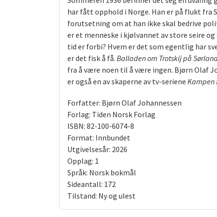
Sommeren 1936 befinner det seg en uvanlig gj
har fått opphold i Norge. Han er på flukt fra
forutsetning om at han ikke skal bedrive polit
er et menneske i kjølvannet av store seire o
tid er forbi? Hvem er det som egentlig har sve
er det fisk å få.
Balladen om Trotskij på Sørland
fra å være noen til å være ingen. Bjørn Olaf 
er også en av skaperne av tv-seriene
Kampen f
Forfatter: Bjørn Olaf Johannessen
Forlag: Tiden Norsk Forlag
ISBN: 82-100-6074-8
Format: Innbundet
Utgivelsesår: 2026
Opplag: 1
Språk: Norsk bokmål
Sideantall: 172
Tilstand: Ny og ulest