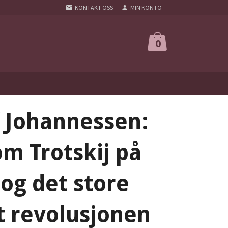
KONTAKT OSS
MIN KONTO
0
f Johannessen:
m Trotskij på
og det store
t revolusjonen