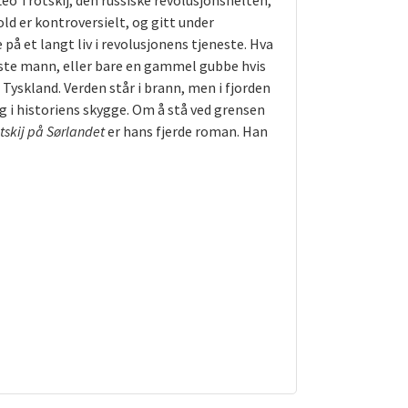
o Trotskij, den russiske revolusjonshelten,
ld er kontroversielt, og gitt under
på et langt liv i revolusjonens tjeneste. Hva
igste mann, eller bare en gammel gubbe hvis
 Tyskland. Verden står i brann, men i fjorden
 i historiens skygge. Om å stå ved grensen
tskij på Sørlandet
er hans fjerde roman. Han