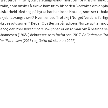
est på den lille hytta på Stangnesholmen utenfor Kristiansand. Le
 Stalin, som ønsker å skrive ham ut av historien. Vedtaket om oppho
isk arbeid. Med seg på hytta har han kona Natalia, som ser tilbake 
g skjebnesvangre svik? Hvem er Leo Trotskij i Norge? Verdens farl
ket revolusjonen? Det er OL i Berlin på radioen. Norge spiller mot
et og det store sviket mot revolusjonen
er en roman om å befinne seg
Johannesen (1965-) debuterte som forfatter i 2017.
Balladen om Tro
or tilværelsen
(2015) og
Gutta på skauen
(2022).