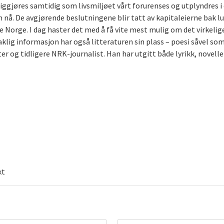
gjøres samtidig som livsmiljøet vårt forurenses og utplyndres i
m nå. De avgjørende beslutningene blir tatt av kapitaleierne bak 
ge Norge. I dag haster det med å få vite mest mulig om det virkelige
klig informasjon har også litteraturen sin plass – poesi såvel 
ter og tidligere NRK-journalist. Han har utgitt både lyrikk, novelle
kt