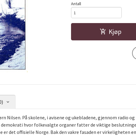
Antall
Kjøp
0)
jørn Nilsen. På skolene, i avisene og ukebladene, gjennom radio og 
er et demokrati hvor folkevalgte organer fatter de viktige beslutni
tte er det offisielle Norge. Bak den vakre fasaden er virkeligheten