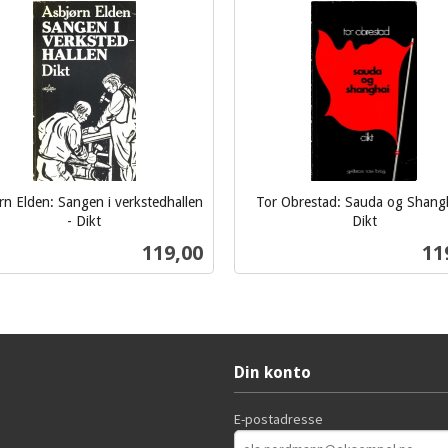
rn Elden: Sangen i verkstedhallen
Tor Obrestad: Sauda og Shangh
- Dikt
Dikt
inkl.
Pris
Pri
119,00
11
mva.
Kjøp
Kjøp
Din konto
E-postadresse