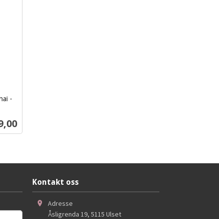
ai -
s
9,00
Kontakt oss
Adresse
Åsligrenda 19
,
5115
Ulset