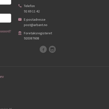
Telefon
92 69 11 42
E-postadresse
post@arbant.no
passord?
Foretaksregisteret
920387608
ev