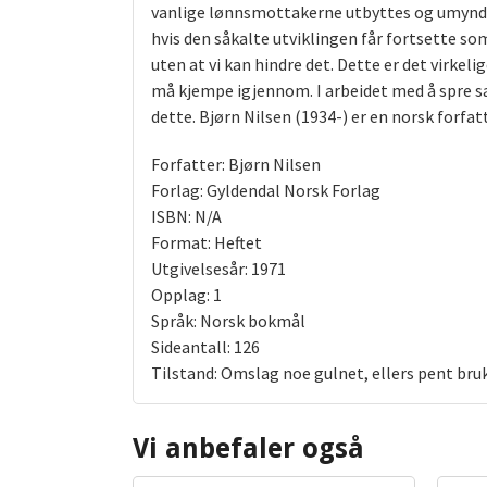
vanlige lønnsmottakerne utbyttes og umyndig
hvis den såkalte utviklingen får fortsette so
uten at vi kan hindre det. Dette er det virkeli
må kjempe igjennom. I arbeidet med å spre sa
dette. Bjørn Nilsen (1934-) er en norsk forfat
Forfatter: Bjørn Nilsen
Forlag: Gyldendal Norsk Forlag
ISBN: N/A
Format: Heftet
Utgivelsesår: 1971
Opplag: 1
Språk: Norsk bokmål
Sideantall: 126
Tilstand: Omslag noe gulnet, ellers pent bru
Vi anbefaler også