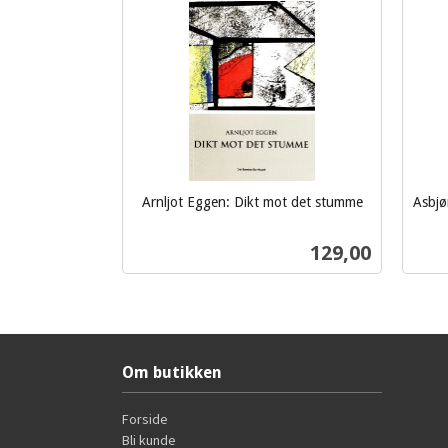
Arnljot Eggen: Dikt mot det stumme
Asbjø
inkl.
inkl.
mva.
Pris
129,00
mva.
Kjøp
Om butikken
Forside
Bli kunde