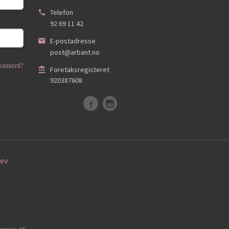
Telefon
92 69 11 42
E-postadresse
post@arbant.no
passord?
Foretaksregisteret
920387608
ev