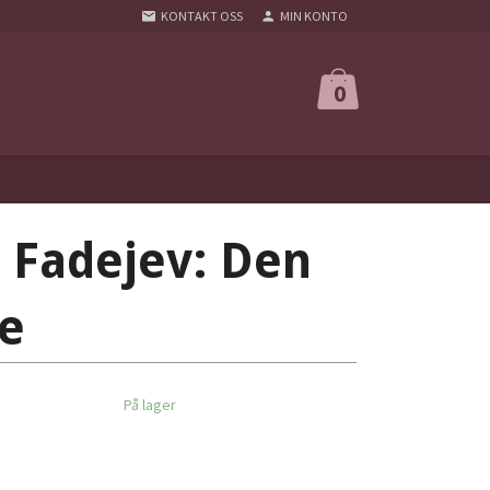
KONTAKT OSS
MIN KONTO
0
 Fadejev: Den
e
På lager