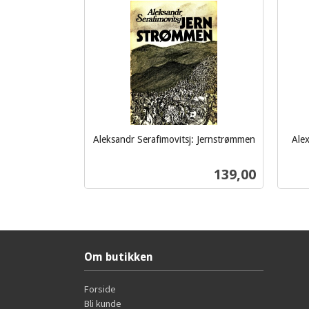
Aleksandr Serafimovitsj: Jernstrømmen
Ale
inkl.
inkl.
mva.
mva.
Pris
139,00
Kjøp
Om butikken
Forside
Bli kunde