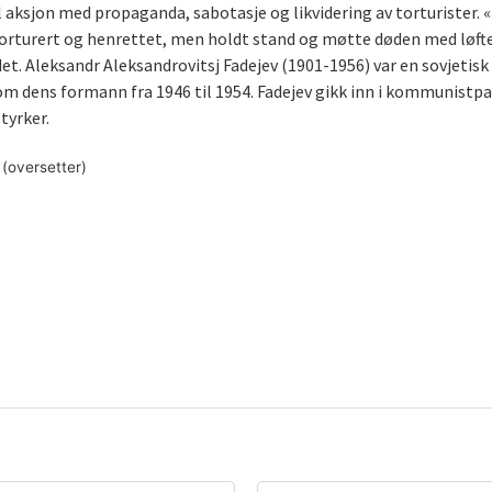
aksjon med propaganda, sabotasje og likvidering av torturister. «
orturert og henrettet, men holdt stand og møtte døden med løftet
et. Aleksandr Aleksandrovitsj Fadejev (1901-1956) var en sovjetisk
om dens formann fra 1946 til 1954. Fadejev gikk inn i kommunistpa
tyrker.
 (oversetter)