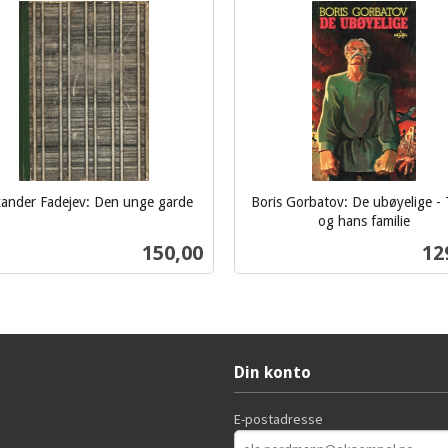
xander Fadejev: Den unge garde
Boris Gorbatov: De ubøyelige - 
og hans familie
inkl.
Pris
Pri
150,00
12
mva.
Kjøp
Kjøp
Din konto
E-postadresse