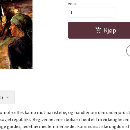
Antall
Kjøp
0)
mol-celles kamp mot nazistene, og handler om den underjordiske
 sovjetrepublikk. Begivenhetene i boka er hentet fra virkelighet
ge garde», ledet av medlemmer av det kommunistiske ungdomsfor