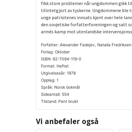
fikk store problemer når ungdommen gikk til 
tilintetgjort av tyskerne. Ungdommene ble t
unge patriotenes innsats kjent over hele land
den sovjetiske forfatterforeningen og satt s
armés kamp mot utenlandske intervensjonss
Forfatter: Alexander Fadejev, Natalia Fredriksen
Forlag: Oktober
ISBN: 82-7094-119-0
Format: Heftet
Utgivelsesår: 1978
Opplag: 1
Språk: Norsk bokmål
Sideantall: 554
Tilstand: Pent brukt
Vi anbefaler også