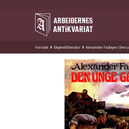
Gå
til
innholdet
Forside
Skjønnlitteratur
Alexander Fadejev: Den 