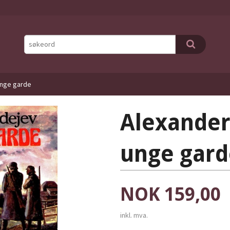
unge garde
Alexander
unge gard
Pris
NOK
159,00
inkl. mva.