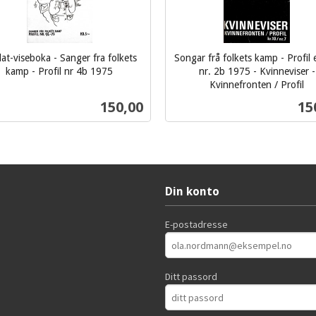
at-viseboka - Sanger fra folkets
Songar frå folkets kamp - Profil 
kamp - Profil nr 4b 1975
nr. 2b 1975 - Kvinneviser -
Kvinnefronten / Profil
inkl.
Pris
Pri
150,00
15
mva.
Kjøp
Kjøp
Din konto
E-postadresse
Ditt passord