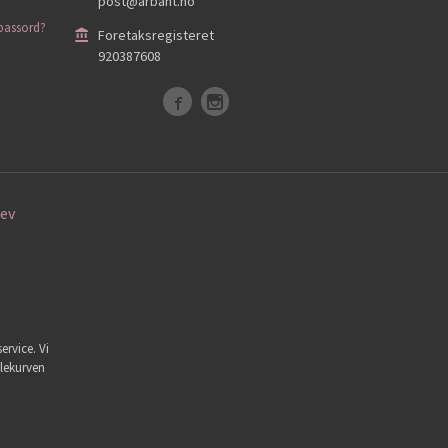
post@arbant.no
passord?
Foretaksregisteret
920387608
ev
ervice. Vi
dlekurven