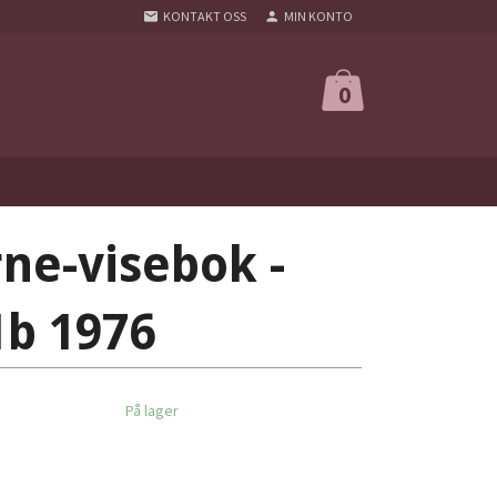
KONTAKT OSS
MIN KONTO
0
rne-visebok -
 1b 1976
På lager