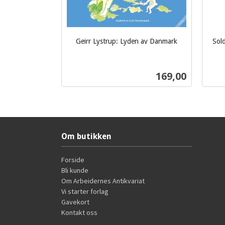
Geirr Lystrup: Lyden av Danmark
Sold
inkl.
inkl.
mva.
mva.
Pris
169,00
Kjøp
Om butikken
Forside
Bli kunde
Om Arbeidernes Antikvariat
Vi starter forlag
Gavekort
Kontakt oss