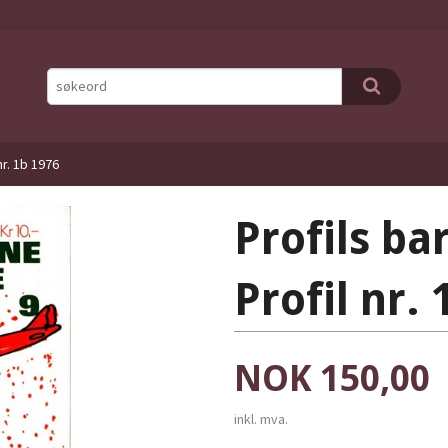
nr. 1b 1976
Profils ba
Profil nr.
Pris
NOK
150,00
inkl. mva.