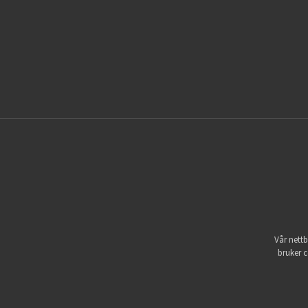
Vår nettb
bruker c