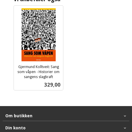
Gjermund Kolltveit: Sang
som våpen - Historier om
sangens slagkraft
inkl.
Pris
329,00
mva.
Om butikken
Din konto