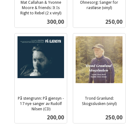
Mat Callahan & Yvonne
Ohnesorg: Sanger for
Moore & friends: It Is
rastløse (vinyl)
inkl.
Right to Rebel (2 x vinyl)
inkl.
mva.
Pris
Pris
300,00
250,00
mva.
På stengrunn: På gjensyn -
Trond Granlund:
17 nye sanger av Rudolf
Skogsslusken (vinyl)
inkl.
Nilsen (CD)
inkl.
mva.
Pris
Pris
200,00
250,00
mva.