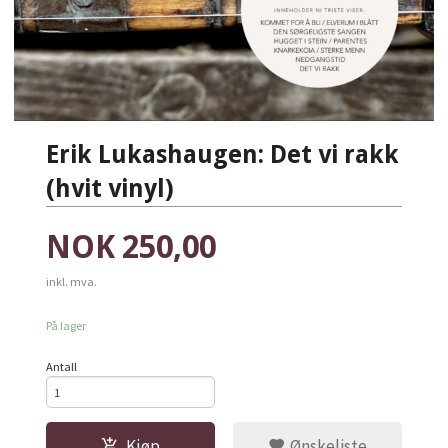
Erik Lukashaugen: Det vi rakk
(hvit vinyl)
Pris
NOK
250,00
inkl. mva.
På lager
Antall
Kjøp
Ønskeliste