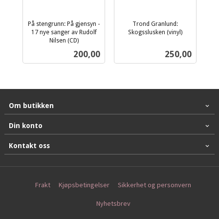
På stengrunn: På gjensyn -
Trond Granlund:
17 nye sanger av Rudolf
Skogsslusken (vinyl)
inkl.
Nilsen (CD)
inkl.
mva.
Pris
Pris
200,00
250,00
mva.
Om butikken
Din konto
Kontakt oss
Frakt
Kjøpsbetingelser
Sikkerhet og personvern
Nyhetsbrev