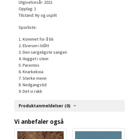
Utgivelsesår: 2021
Opplag: 1
Tilstand: Ny og uspilt
Sporliste:
1. Kommet for å bli
2. Elverum i blått
3. Den sørgeligste sangen
4. Hugget i stein
5. Parentes
6. Knarkekoia
7. Sterke menn
8. Nedgangstid
9. Det vi rakk
Produktanmeldelser (0)
Vi anbefaler også