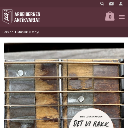
Gå
til
innholdet
0
Forside
Musikk
Vinyl