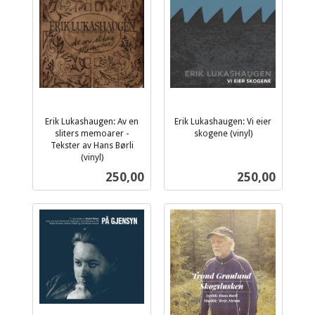
Erik Lukashaugen: Av en
Erik Lukashaugen: Vi eier
sliters memoarer -
skogene (vinyl)
inkl.
Tekster av Hans Børli
(vinyl)
mva.
inkl.
Pris
Pris
250,00
250,00
mva.