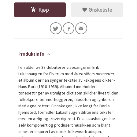
Kjøp
Ønskeliste
Produktinfo
I en alder av 38 debuterer visesangeren Erik
Lukashaugen fra Elverum med
Av en sliters memoarer
,
et album der han synger tekster av «skogens dikter»
Hans Børli (1918-1989). Albumet inneholder
tonesettinger av utvalgte dikt som skildrer livet til den
folkekjære tømmerhoggeren, filosofen og lyrikeren.
Med egne røtter i Finnskogen, ikke langt fra Børlis
hjemsted, formidler Lukashaugen dikterens tekster
med en ærlig og troverdig røst. Erik Lukashaugen har
selv komponert og produsert musikken som blant
annet er inspirert av norsk folkevisetradisjon.