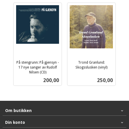
På stengrunn: På gjensyn -
Trond Granlund:
17 nye sanger av Rudolf
Skogsslusken (vinyl)
inkl.
Nilsen (CD)
inkl.
mva.
Pris
Pris
200,00
250,00
mva.
Om butikken
Din konto