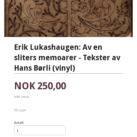
Erik Lukashaugen: Av en
sliters memoarer - Tekster av
Hans Børli (vinyl)
Pris
NOK
250,00
inkl. mva.
På lager
Antall