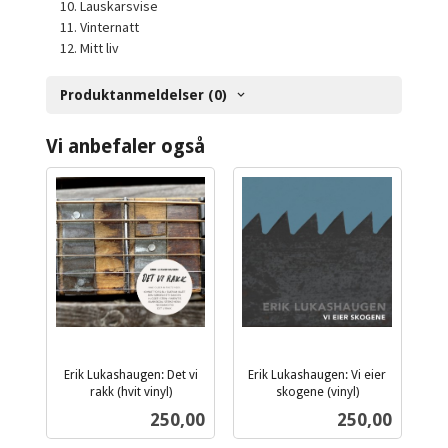
10. Lauskarsvise
11. Vinternatt
12. Mitt liv
Produktanmeldelser (0)
Vi anbefaler også
Erik Lukashaugen: Det vi
Erik Lukashaugen: Vi eier
rakk (hvit vinyl)
skogene (vinyl)
inkl.
inkl.
Pris
Pris
250,00
250,00
mva.
mva.