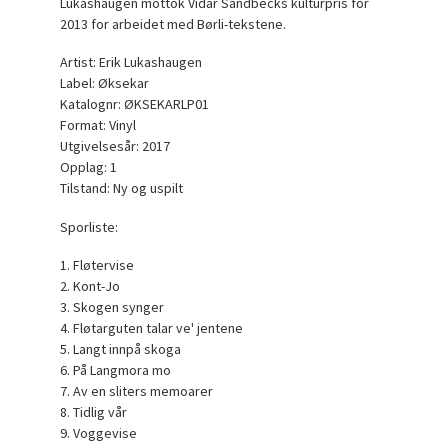
Lukashaugen mottok Vidar Sandbecks kulturpris for
2013 for arbeidet med Børli-tekstene.
Artist: Erik Lukashaugen
Label: Øksekar
Katalognr: ØKSEKARLP01
Format: Vinyl
Utgivelsesår: 2017
Opplag: 1
Tilstand: Ny og uspilt
Sporliste:
1. Fløtervise
2. Kont-Jo
3. Skogen synger
4. Fløtarguten talar ve' jentene
5. Langt innpå skoga
6. På Langmora mo
7. Av en sliters memoarer
8. Tidlig vår
9. Voggevise