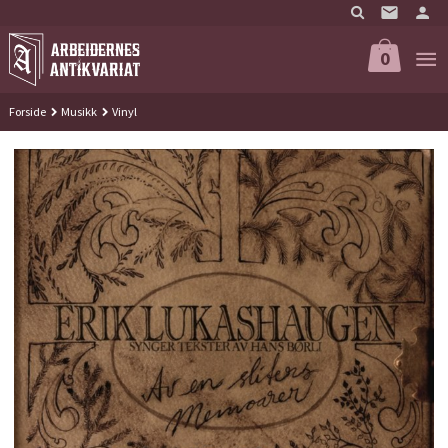
Gå
til
innholdet
0
Forside
Musikk
Vinyl