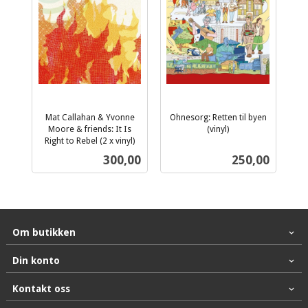
Mat Callahan & Yvonne
Ohnesorg: Retten til byen
Moore & friends: It Is
(vinyl)
inkl.
Right to Rebel (2 x vinyl)
inkl.
mva.
Pris
Pris
300,00
250,00
mva.
Om butikken
Din konto
Kontakt oss