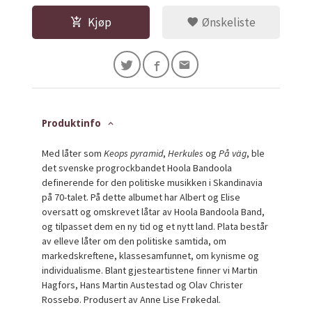
Kjøp
Ønskeliste
Produktinfo
Med låter som
Keops pyramid
,
Herkules
og
På väg
, ble
det svenske progrockbandet Hoola Bandoola
definerende for den politiske musikken i Skandinavia
på 70-talet. På dette albumet har Albert og Elise
oversatt og omskrevet låtar av Hoola Bandoola Band,
og tilpasset dem en ny tid og et nytt land. Plata består
av elleve låter om den politiske samtida, om
markedskreftene, klassesamfunnet, om kynisme og
individualisme. Blant gjesteartistene finner vi Martin
Hagfors, Hans Martin Austestad og Olav Christer
Rossebø. Produsert av Anne Lise Frøkedal.