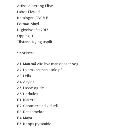
Artist: Albert og Elise
Label: Fivreld
Katalognr: FIV03LP
Format: Vinyl
Utgivelsesår: 2015
Opplag: 1
Tilstand: Ny og uspilt
Sporliste:
A1. Man må vite hva man ønsker seg
A2. Hvem kan man stole på
A3. Leila
A4. Asylet
A5. Lasse og de
A6. Herkules
B1. Klarere
B2. Garantert individuell
B3. Dansemelodi
B4. Maya
B5. Keops pyramide