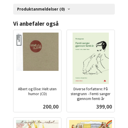
Produktanmeldelser (0)
Vi anbefaler også
Albert og Elise: Helt uten
Diverse forfattere: På
humor (CD)
stengrunn - Femti sanger
inkl.
gjennom femti år
inkl.
mva.
Pris
Pris
200,00
399,00
mva.