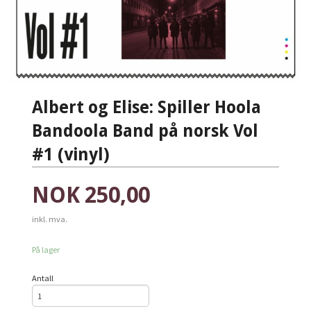
Albert og Elise: Spiller Hoola
Bandoola Band på norsk Vol
#1 (vinyl)
Pris
NOK
250,00
inkl. mva.
På lager
Antall