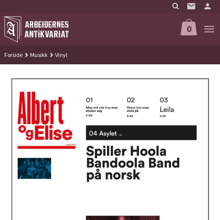
Gå
til
innholdet
0
Forside
Musikk
Vinyl