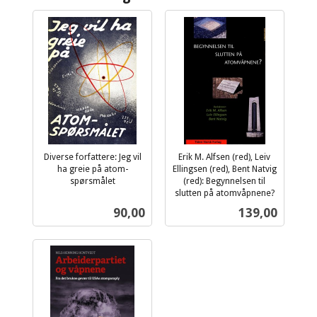
Diverse forfattere: Jeg vil
Erik M. Alfsen (red), Leiv
ha greie på atom-
Ellingsen (red), Bent Natvig
spørsmålet
(red): Begynnelsen til
inkl.
slutten på atomvåpnene?
inkl.
mva.
Pris
Pris
90,00
139,00
mva.