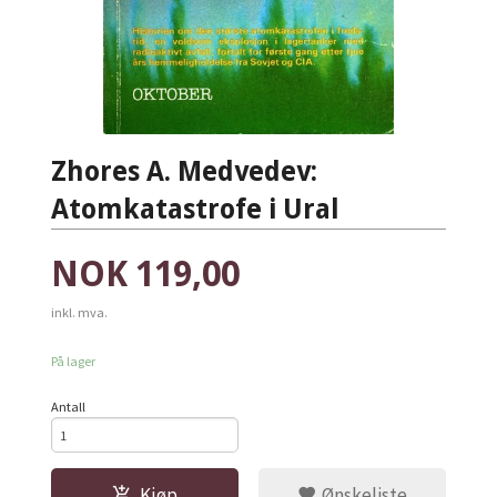
Zhores A. Medvedev:
Atomkatastrofe i Ural
Pris
NOK
119,00
inkl. mva.
På lager
Antall
Kjøp
Ønskeliste