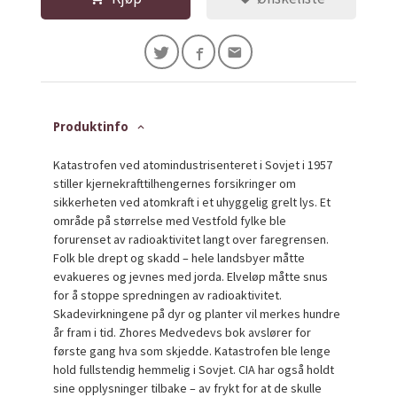
Produktinfo
Katastrofen ved atomindustrisenteret i Sovjet i 1957
stiller kjernekrafttilhengernes forsikringer om
sikkerheten ved atomkraft i et uhyggelig grelt lys. Et
område på størrelse med Vestfold fylke ble
forurenset av radioaktivitet langt over faregrensen.
Folk ble drept og skadd – hele landsbyer måtte
evakueres og jevnes med jorda. Elveløp måtte snus
for å stoppe spredningen av radioaktivitet.
Skadevirkningene på dyr og planter vil merkes hundre
år fram i tid. Zhores Medvedevs bok avslører for
første gang hva som skjedde. Katastrofen ble lenge
hold fullstendig hemmelig i Sovjet. CIA har også holdt
sine opplysninger tilbake – av frykt for at de skulle