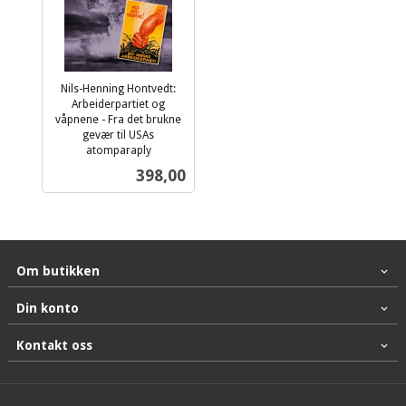
Nils-Henning Hontvedt:
Arbeiderpartiet og
våpnene - Fra det brukne
gevær til USAs
atomparaply
inkl.
Pris
398,00
mva.
Om butikken
Din konto
Kontakt oss