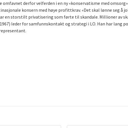
. De omfavnet derfor velferden i en ny «konservatisme med omsorg
tinasjonale konsern med høye profittkrav. «Det skal lønne seg å jo
var en storstilt privatisering som førte til skandale. Millioner av 
. 1967) leder for samfunnskontakt og strategi i LO. Han har lang p
srepresentant.