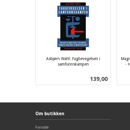
Asbjørn Wahl: Fagbevegelsen i
Magn
samfunnskampen
- 
inkl.
inkl.
mva.
mva.
Pris
139,00
Kjøp
Om butikken
Forside