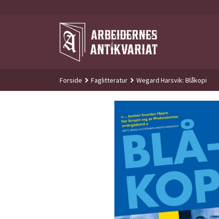
Gå
til
innholdet
Forside
Faglitteratur
Wegard Harsvik: Blåkopi