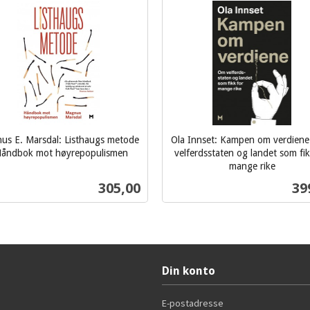
us E. Marsdal: Listhaugs metode
Ola Innset: Kampen om verdiene
Håndbok mot høyrepopulismen
velferdsstaten og landet som fik
mange rike
inkl.
Pris
Pri
305,00
39
mva.
Kjøp
Kjøp
Din konto
E-postadresse