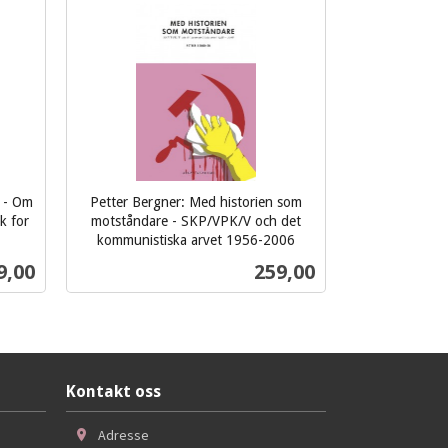
 - Om
Petter Bergner: Med historien som
k for
motståndare - SKP/VPK/V och det
kommunistiska arvet 1956-2006
inkl.
s
Pris
9,00
259,00
mva.
Kjøp
Kontakt oss
Adresse