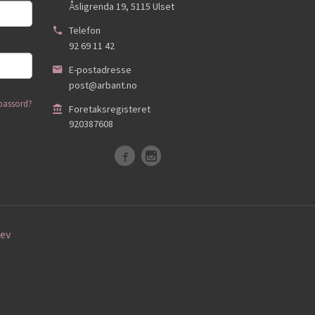
Åsligrenda 19
,
5115
Ulset
Telefon
92 69 11 42
E-postadresse
post@arbant.no
passord?
Foretaksregisteret
920387608
ev