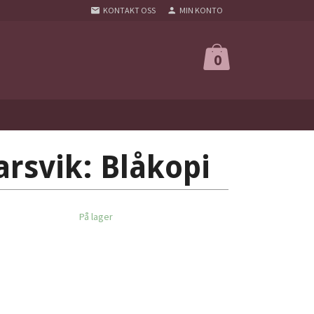
KONTAKT OSS
MIN KONTO
0
rsvik: Blåkopi
På lager