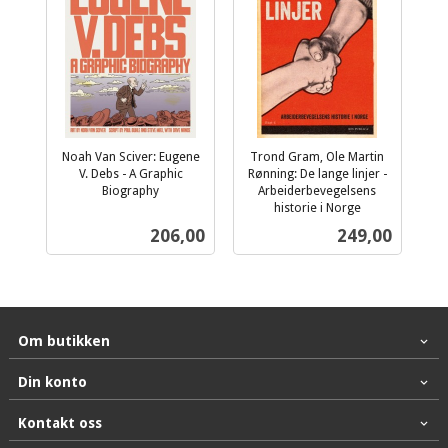
Noah Van Sciver: Eugene
Trond Gram, Ole Martin
V. Debs - A Graphic
Rønning: De lange linjer -
Biography
Arbeiderbevegelsens
inkl.
historie i Norge
inkl.
mva.
Pris
Pris
206,00
249,00
mva.
Om butikken
Din konto
Kontakt oss