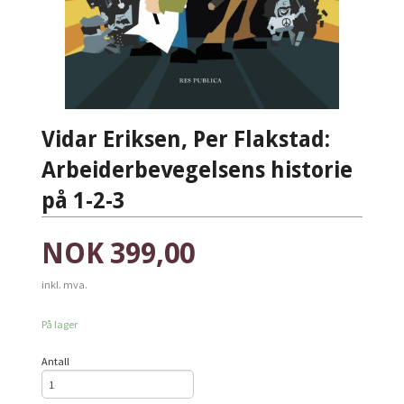
Vidar Eriksen, Per Flakstad:
Arbeiderbevegelsens historie
på 1-2-3
Pris
NOK
399,00
inkl. mva.
På lager
Antall