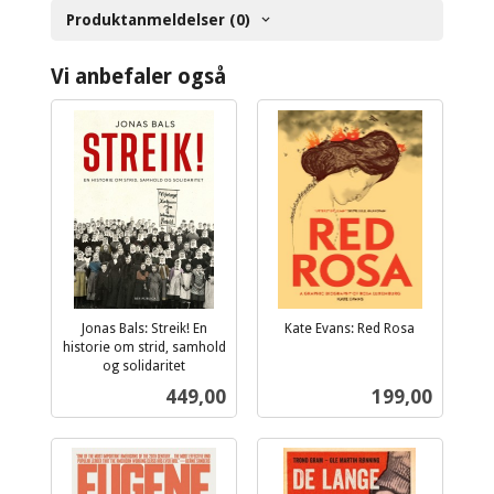
Produktanmeldelser (0)
Vi anbefaler også
Jonas Bals: Streik! En
Kate Evans: Red Rosa
inkl.
historie om strid, samhold
og solidaritet
mva.
inkl.
Pris
Pris
449,00
199,00
mva.