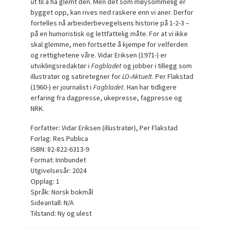
ut til å ha glemt den. Men det som møysommelig er
bygget opp, kan rives ned raskere enn vi aner. Derfor
fortelles nå arbeiderbevegelsens historie på 1-2-3 –
på en humoristisk og lettfattelig måte. For at vi ikke
skal glemme, men fortsette å kjempe for velferden
og rettighetene våre. Vidar Eriksen (1971-) er
utviklingsredaktør i
Fagbladet
og jobber i tillegg som
illustratør og satiretegner for
LO-Aktuelt
. Per Flakstad
(1960-) er journalist i
Fagbladet
. Han har tidligere
erfaring fra dagpresse, ukepresse, fagpresse og
NRK.
Forfatter: Vidar Eriksen (illustratør), Per Flakstad
Forlag: Res Publica
ISBN: 82-822-6313-9
Format: Innbundet
Utgivelsesår: 2024
Opplag: 1
Språk: Norsk bokmål
Sideantall: N/A
Tilstand: Ny og ulest