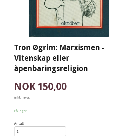
Tron Øgrim: Marxismen -
Vitenskap eller
åpenbaringsreligion
Pris
NOK
150,00
inkl. mva.
På lager
Antall