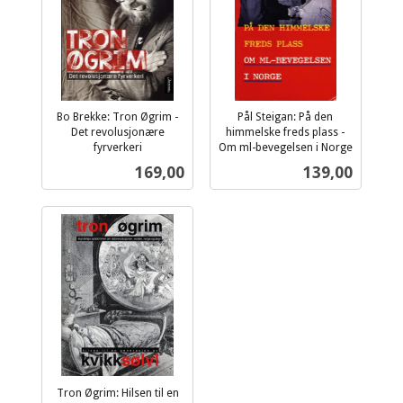
Bo Brekke: Tron Øgrim -
Pål Steigan: På den
Det revolusjonære
himmelske freds plass -
fyrverkeri
Om ml-bevegelsen i Norge
inkl.
inkl.
Pris
Pris
169,00
139,00
mva.
mva.
Tron Øgrim: Hilsen til en