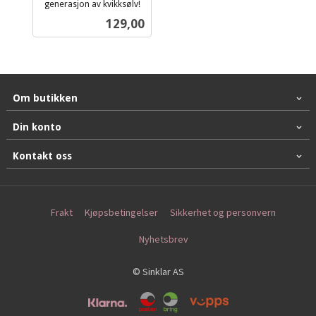
generasjon av kvikksølv!
inkl.
Pris
129,00
mva.
Om butikken
Din konto
Kontakt oss
Frakt
Kjøpsbetingelser
Sikkerhet og personvern
Nyhetsbrev
© Sinklar AS