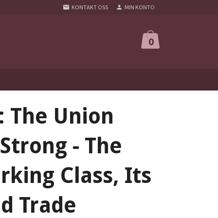
KONTAKT OSS
MIN KONTO
0
: The Union
Strong - The
rking Class, Its
nd Trade