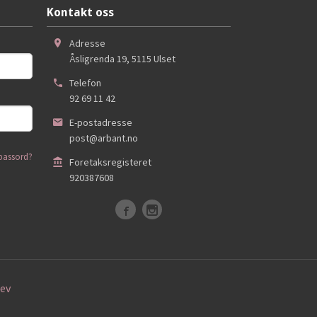
Kontakt oss
Adresse
Åsligrenda 19
,
5115
Ulset
Telefon
92 69 11 42
E-postadresse
post@arbant.no
passord?
Foretaksregisteret
920387608
ev