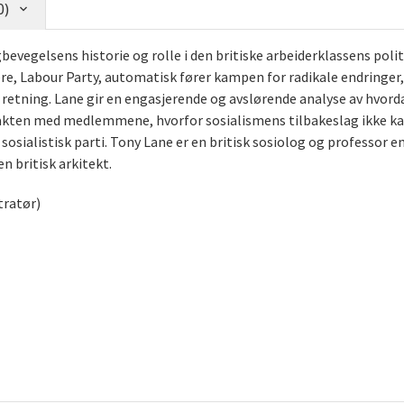
0)
bevegelsens historie og rolle i den britiske arbeiderklassens polit
re, Labour Party, automatisk fører kampen for radikale endringer, 
t retning. Lane gir en engasjerende og avslørende analyse av hvor
akten med medlemmene, hvorfor sosialismens tilbakeslag ikke ka
osialistisk parti. Tony Lane er en britisk sosiolog og professor em
n britisk arkitekt.
tratør)