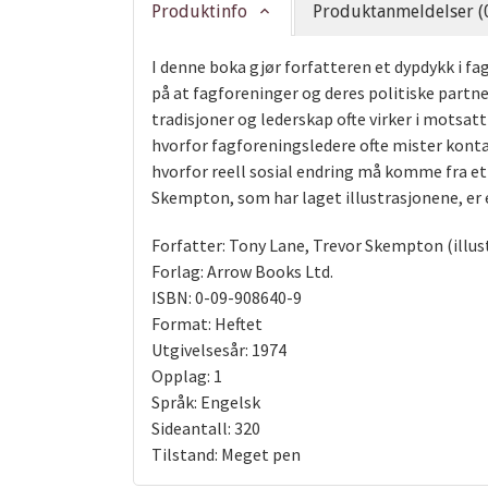
Produktinfo
Produktanmeldelser (
I denne boka gjør forfatteren et dypdykk i fag
på at fagforeninger og deres politiske partne
tradisjoner og lederskap ofte virker i motsat
hvorfor fagforeningsledere ofte mister kont
hvorfor reell sosial endring må komme fra et s
Skempton, som har laget illustrasjonene, er e
Forfatter: Tony Lane, Trevor Skempton (illus
Forlag: Arrow Books Ltd.
ISBN: 0-09-908640-9
Format: Heftet
Utgivelsesår: 1974
Opplag: 1
Språk: Engelsk
Sideantall: 320
Tilstand: Meget pen