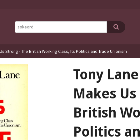
s Strong - The British Working Class, Its Politics and Trade Unionism
Tony Lane
Makes Us 
British Wo
Politics a