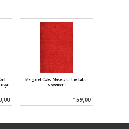
arl
Margaret Cole: Makers of the Labor
 utsyn
Movement
inkl.
mva.
s
Pris
0,00
159,00
Kjøp