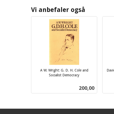
Vi anbefaler også
A W. Wright: G. D. H. Cole and
Davi
inkl.
Socialist Democracy
inkl.
mva.
mva.
Pris
200,00
Kjøp