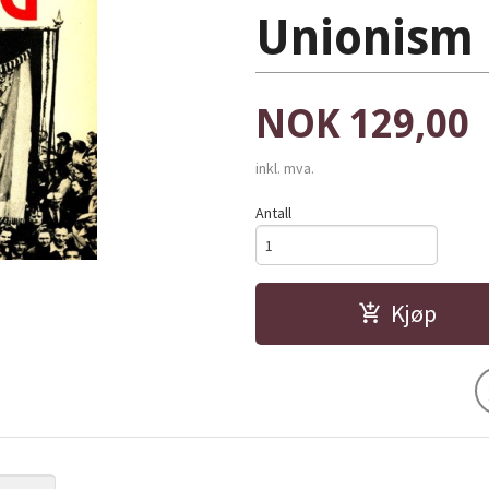
Unionism
Pris
NOK
129,00
inkl. mva.
Antall
Kjøp