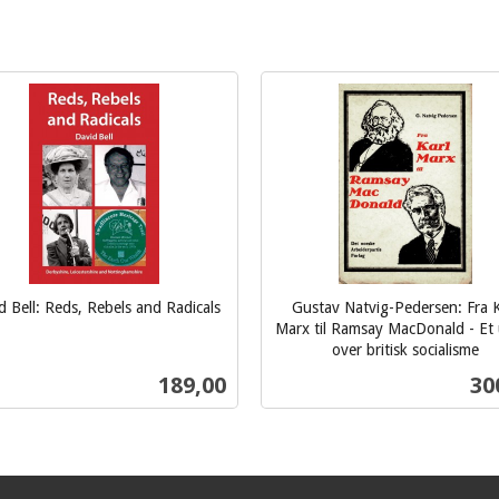
d Bell: Reds, Rebels and Radicals
Gustav Natvig-Pedersen: Fra K
Marx til Ramsay MacDonald - Et
over britisk socialisme
inkl.
Pris
Pri
189,00
30
mva.
Kjøp
Kjøp