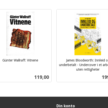
Günter Wallraff: Vitnene
James Bloodworth: Innleid 
underbetalt - Undercover i et arbe
uten rettigheter
inkl.
Pris
Pri
119,00
19
mva.
Kjøp
Kjøp
Din konto