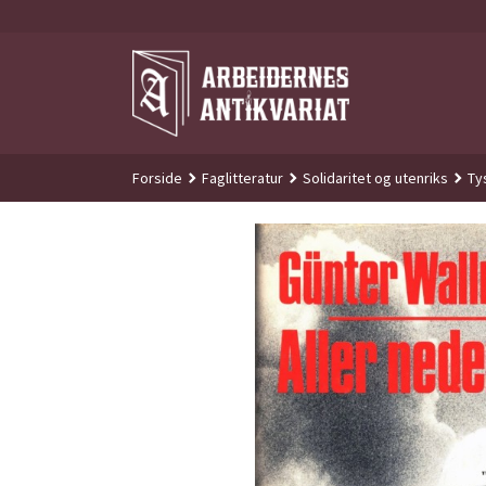
Gå
til
innholdet
Forside
Faglitteratur
Solidaritet og utenriks
Ty