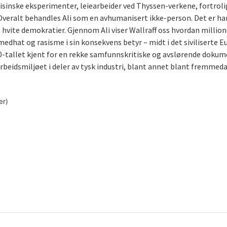
isinske eksperimenter, leiearbeider ved Thyssen-verkene, fortrol
Overalt behandles Ali som en avhumanisert ikke-person. Det er han
vite demokratier. Gjennom Ali viser Wallraff oss hvordan millione
dhat og rasisme i sin konsekvens betyr – midt i det siviliserte Eu
 80-tallet kjent for en rekke samfunnskritiske og avslørende doku
 arbeidsmiljøet i deler av tysk industri, blant annet blant fremmed
er)