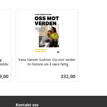
og
Kaisa Hansen-Suckow: Oss mot verden
idsliv
- En historie om å være fattig
inkl.
mva.
s
Pris
9,00
332,00
Kjøp
Kontakt oss