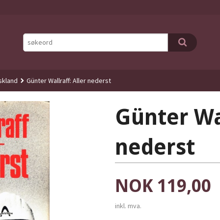
skland
Günter Wallraff: Aller nederst
Günter Wal
nederst
Pris
NOK
119,00
inkl. mva.