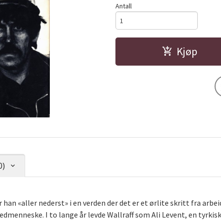
Antall
Kjøp
0)
r han «aller nederst» i en verden der det er et ørlite skritt fra ar
dmenneske. I to lange år levde Wallraff som Ali Levent, en tyrkis