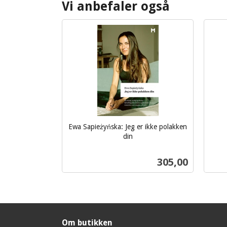
Vi anbefaler også
Ewa Sapieżyńska: Jeg er ikke polakken
inkl.
din
inkl.
mva.
mva.
Pris
305,00
Kjøp
Om butikken