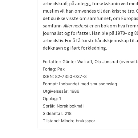
arbeidskraft på anlegg, forsøkskanin ved med
muslim vil han omvendes til den kristne tro. 
det du ikke visste om samfunnet, om Europas h
samfunn.
Aller nederst
er en bok om hva fremme
journalist og forfatter. Han ble på 1970- og
arbeidsliv. For å få førstehåndskjennskap til
dekknavn og iført forkledning.
Forfatter: Günter Wallraff, Ola Jonsrud (oversett
Forlag: Pax
ISBN: 82-7350-037-3
Format: Innbundet med smussomslag
Utgivelsesår: 1986
Opplag: 1
Språk: Norsk bokmål
Sideantall: 218
Tilstand: Mindre bruksspor