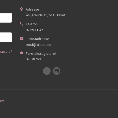
Adresse
Åsligrenda 19
,
5115
Ulset
Telefon
92 69 11 42
E-postadresse
post@arbant.no
passord?
Foretaksregisteret
920387608
ev