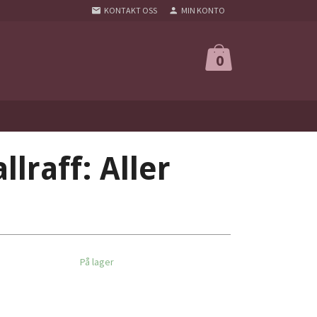
KONTAKT OSS
MIN KONTO
0
lraff: Aller
På lager