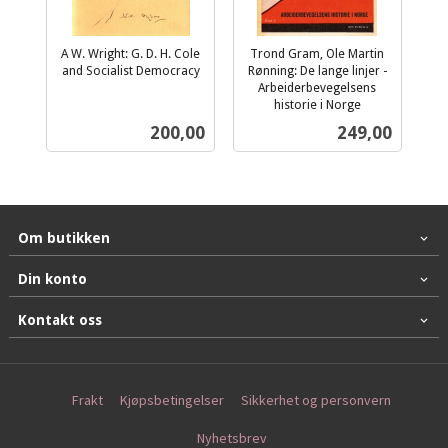
A W. Wright: G. D. H. Cole
Trond Gram, Ole Martin
and Socialist Democracy
Rønning: De lange linjer -
inkl.
Arbeiderbevegelsens
mva.
historie i Norge
inkl.
Pris
Pris
200,00
249,00
mva.
Om butikken
Din konto
Kontakt oss
Frakt
Kjøpsbetingelser
Sikkerhet og personvern
Nyhetsbrev