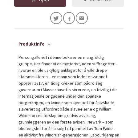
Produktinfo
Persongalleriet i denne boka er en mangfoldig
gruppe. Her finner vi en mytterist, noen suffragetter –
hvorav en ble uskyldig anklaget for å ville drepe
statsministeren – en mann som ledet et væpnet
opprør i 1817, en tidlig kveker som pådro seg
guvernøren i Massachusetts sin vrede, en frivillig i de
internasjonale brigadene under den spanske
borgerkrigen, en kvinne som kjempet for å avskaffe
slaveriet og utfordret både slaveeierne og William
Wilberforces forslag om gradvis avvikling,
grunnleggeren av den første avisen i Newark – som
ble fengslet for å ha solgt et pamflett av Tom Paine –
en aktivist fra Windrush-generasjonen, Labourkjempen