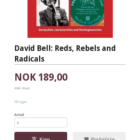
David Bell: Reds, Rebels and
Radicals
Pris
NOK
189,00
inkl. mva.
På lager
Antall
Kjøp
Ønskeliste