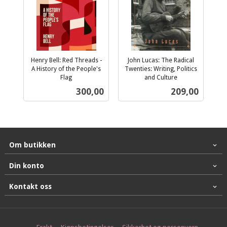
Henry Bell: Red Threads -
John Lucas: The Radical
A History of the People's
Twenties: Writing, Politics
Flag
and Culture
inkl.
inkl.
Pris
Pris
300,00
209,00
mva.
mva.
Om butikken
Din konto
Kontakt oss
Frakt
Kjøpsbetingelser
Sikkerhet og personvern