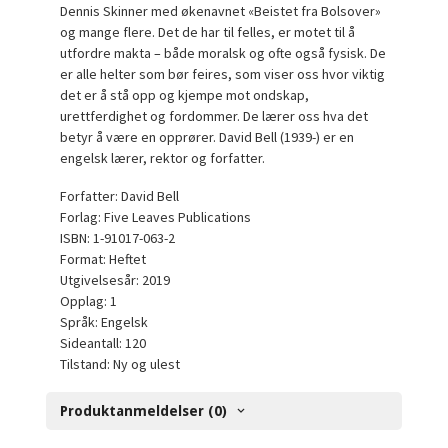
Dennis Skinner med økenavnet «Beistet fra Bolsover»
og mange flere. Det de har til felles, er motet til å
utfordre makta – både moralsk og ofte også fysisk. De
er alle helter som bør feires, som viser oss hvor viktig
det er å stå opp og kjempe mot ondskap,
urettferdighet og fordommer. De lærer oss hva det
betyr å være en opprører. David Bell (1939-) er en
engelsk lærer, rektor og forfatter.
Forfatter: David Bell
Forlag: Five Leaves Publications
ISBN: 1-91017-063-2
Format: Heftet
Utgivelsesår: 2019
Opplag: 1
Språk: Engelsk
Sideantall: 120
Tilstand: Ny og ulest
Produktanmeldelser (0)