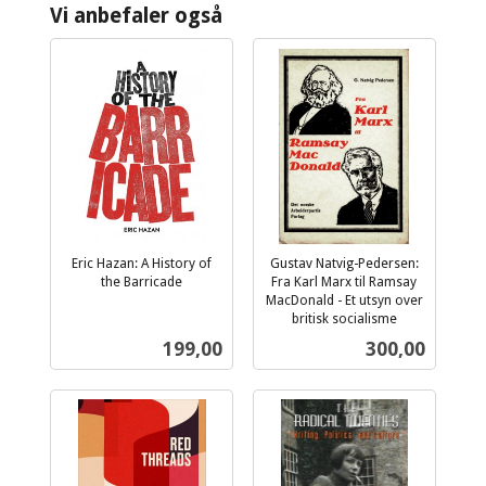
Vi anbefaler også
Eric Hazan: A History of
Gustav Natvig-Pedersen:
the Barricade
Fra Karl Marx til Ramsay
inkl.
MacDonald - Et utsyn over
mva.
britisk socialisme
inkl.
Pris
Pris
199,00
300,00
mva.