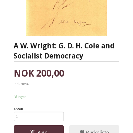
A W. Wright: G. D. H. Cole and
Socialist Democracy
Pris
NOK
200,00
inkl. mva.
På lager
Antall
Kjøp
Ønskeliste