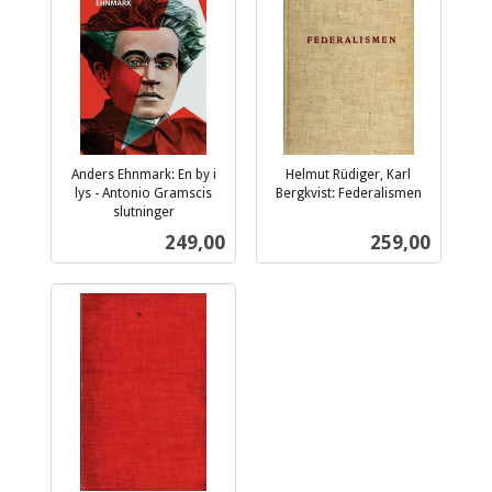
Anders Ehnmark: En by i
Helmut Rüdiger, Karl
lys - Antonio Gramscis
Bergkvist: Federalismen
inkl.
slutninger
inkl.
mva.
Pris
Pris
249,00
259,00
mva.