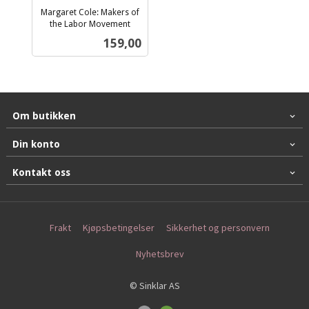
Margaret Cole: Makers of
the Labor Movement
inkl.
Pris
159,00
mva.
Om butikken
Din konto
Kontakt oss
Frakt
Kjøpsbetingelser
Sikkerhet og personvern
Nyhetsbrev
© Sinklar AS