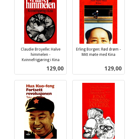
Claudie Broyelle: Halve
Erling Borgen: Rød drøm -
himmelen -
Mitt møte med Kina
inkl.
Kvinnefrigjøring i Kina
inkl.
mva.
Pris
Pris
129,00
129,00
mva.