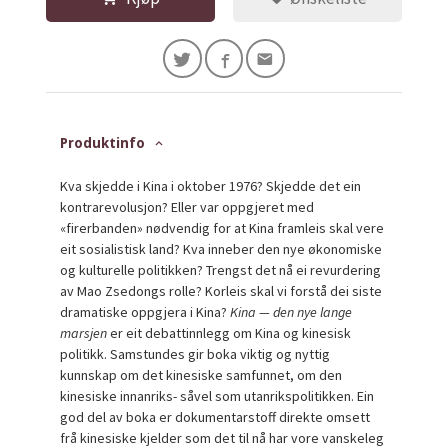
Produktinfo
Kva skjedde i Kina i oktober 1976? Skjedde det ein
kontrarevolusjon? Eller var oppgjeret med
«firerbanden» nødvendig for at Kina framleis skal vere
eit sosialistisk land? Kva inneber den nye økonomiske
og kulturelle politikken? Trengst det nå ei revurdering
av Mao Zsedongs rolle? Korleis skal vi forstå dei siste
dramatiske oppgjera i Kina?
Kina — den nye lange
marsjen
er eit debattinnlegg om Kina og kinesisk
politikk. Samstundes gir boka viktig og nyttig
kunnskap om det kinesiske samfunnet, om den
kinesiske innanriks- såvel som utanrikspolitikken. Ein
god del av boka er dokumentarstoff direkte omsett
frå kinesiske kjelder som det til nå har vore vanskeleg