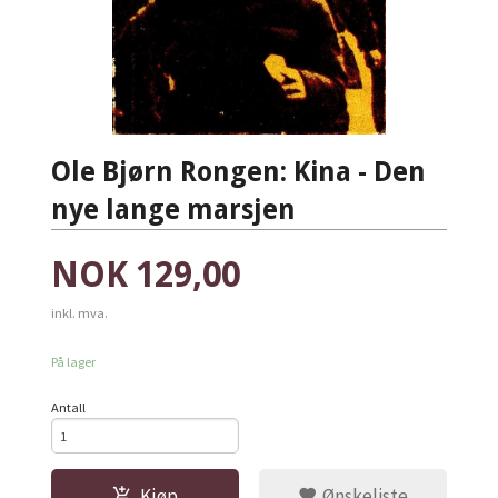
Ole Bjørn Rongen: Kina - Den
nye lange marsjen
Pris
NOK
129,00
inkl. mva.
På lager
Antall
Kjøp
Ønskeliste