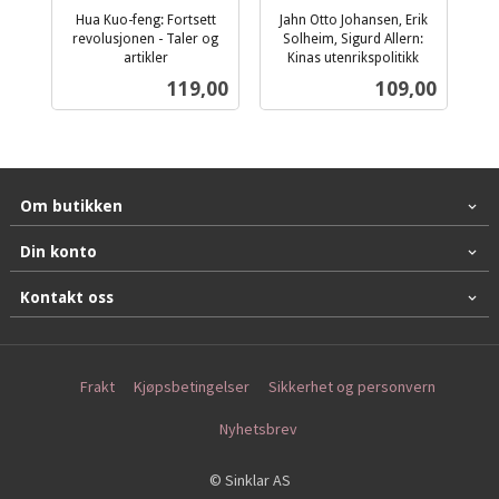
Hua Kuo-feng: Fortsett
Jahn Otto Johansen, Erik
revolusjonen - Taler og
Solheim, Sigurd Allern:
artikler
Kinas utenrikspolitikk
inkl.
inkl.
Pris
Pris
119,00
109,00
mva.
mva.
Om butikken
Din konto
Kontakt oss
Frakt
Kjøpsbetingelser
Sikkerhet og personvern
Nyhetsbrev
© Sinklar AS