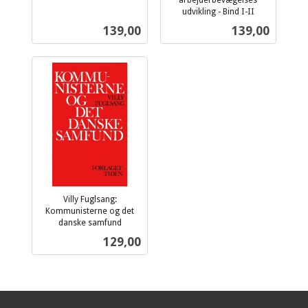
arbejderbevægelses
mva.
udvikling - Bind I-II
inkl.
Pris
Pris
139,00
139,00
mva.
Villy Fuglsang:
Kommunisterne og det
danske samfund
inkl.
Pris
129,00
mva.