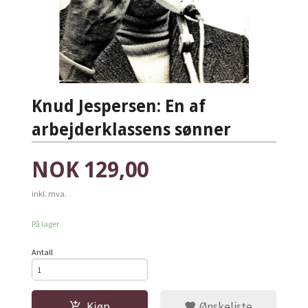
Knud Jespersen: En af
arbejderklassens sønner
Pris
NOK
129,00
inkl. mva.
På lager
Antall
Kjøp
Ønskeliste