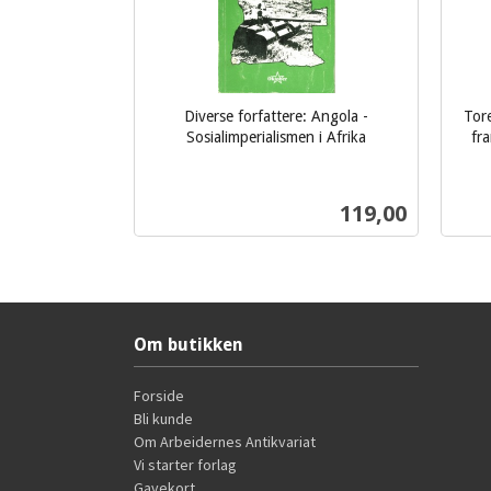
Diverse forfattere: Angola -
Tore
Sosialimperialismen i Afrika
fra
inkl.
mva.
inkl.
Pris
119,00
mva.
Kjøp
Om butikken
Forside
Bli kunde
Om Arbeidernes Antikvariat
Vi starter forlag
Gavekort