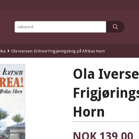
rika
Ola Iversen: Eritrea! Frigjøringskrig på Afrikas Horn
Ola Iverse
Frigjøring
Horn
Pris
NOK
139,00