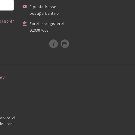
E-postadresse
post@arbant.no
passord?
Foretaksregisteret
920387608
ev
ervice. Vi
dlekurven