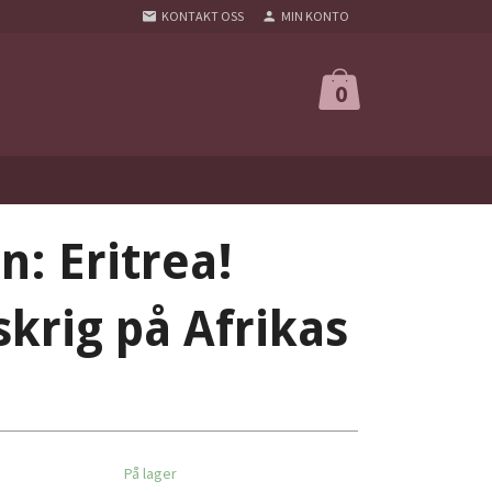
KONTAKT OSS
MIN KONTO
0
n: Eritrea!
skrig på Afrikas
På lager