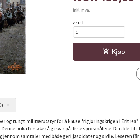
inkl. mva.
Antall
Kjøp
0)
r og tungt militærutstyr for å knuse frigjøringskrigen i Eritrea?
enne boka forsøker å gi svar på disse spørsmålene. Den ble til et
 gjennom samtaler med både geriljasoldater og sivile. Leseren får o