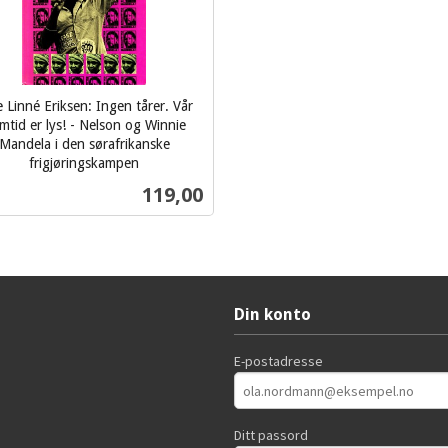
 Linné Eriksen: Ingen tårer. Vår
mtid er lys! - Nelson og Winnie
Mandela i den sørafrikanske
frigjøringskampen
Pris
119,00
Kjøp
Din konto
E-postadresse
Ditt passord