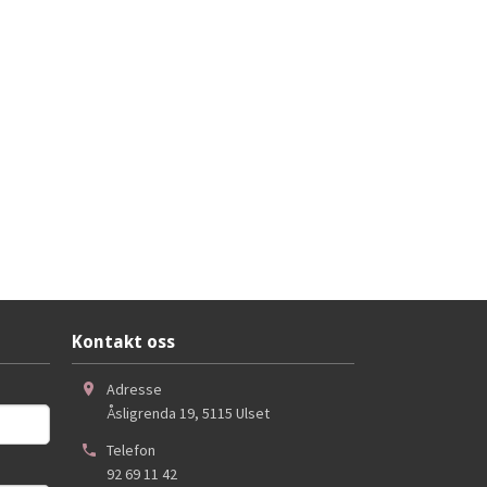
Kontakt oss
Adresse
Åsligrenda 19
,
5115
Ulset
Telefon
92 69 11 42