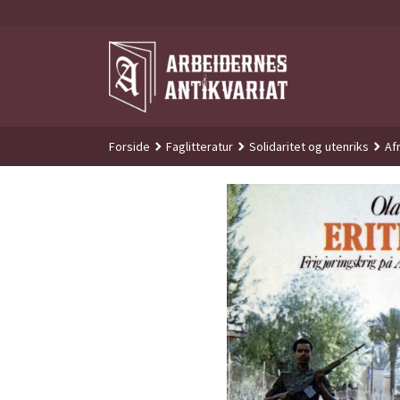
Gå
til
innholdet
Forside
Faglitteratur
Solidaritet og utenriks
Af