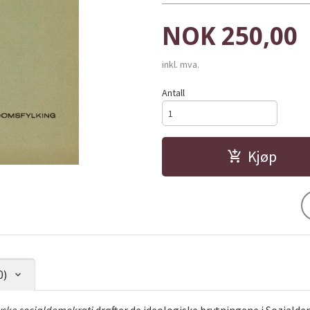
Pris
NOK
250,00
inkl. mva.
Antall
Kjøp
0)