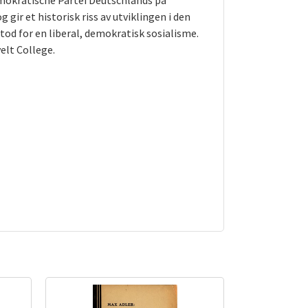
emokratische Partei Deutschlands på
gir et historisk riss av utviklingen i den
tod for en liberal, demokratisk sosialisme.
elt College.