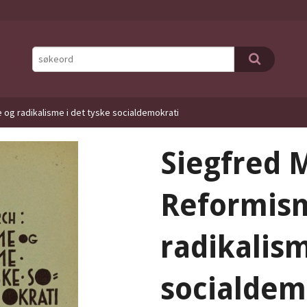
og radikalisme i det tyske socialdemokrati
Siegfred 
Reformis
radikalism
socialdem