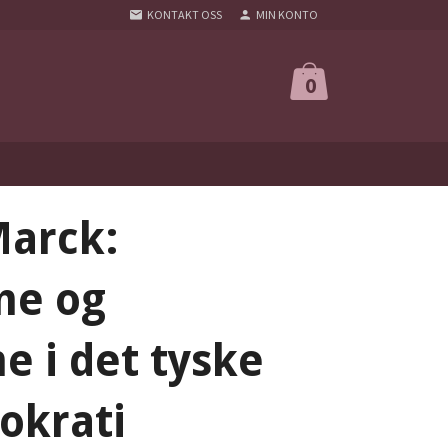
KONTAKT OSS
MIN KONTO
0
Marck:
me og
e i det tyske
okrati