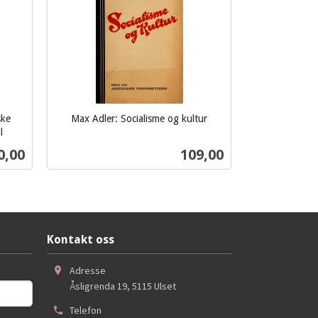
ske
Max Adler: Socialisme og kultur
inkl.
l
mva.
s
Pris
0,00
109,00
Kjøp
Kontakt oss
Adresse
Åsligrenda 19
,
5115
Ulset
Telefon