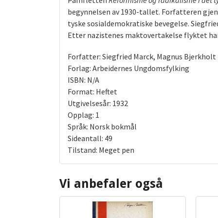
Pamfletten
Reformisme og radikalisme i det t
begynnelsen av 1930-tallet. Forfatteren gjenno
tyske sosialdemokratiske bevegelse. Siegfried
Etter nazistenes maktovertakelse flyktet han 
Forfatter: Siegfried Marck, Magnus Bjerkholt
Forlag: Arbeidernes Ungdomsfylking
ISBN: N/A
Format: Heftet
Utgivelsesår: 1932
Opplag: 1
Språk: Norsk bokmål
Sideantall: 49
Tilstand: Meget pen
Vi anbefaler også