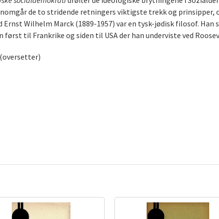
yske socialdemokrati
drøfter de ideologiske brytningene i Soziald
mgår de to stridende retningers viktigste trekk og prinsipper, og 
 Ernst Wilhelm Marck (1889-1957) var en tysk-jødisk filosof. Han s
først til Frankrike og siden til USA der han underviste ved Roosev
 (oversetter)