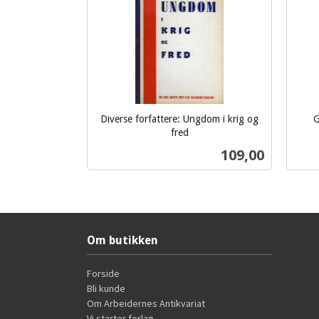
Diverse forfattere: Ungdom i krig og
G
fred
inkl.
inkl.
Pris
109,00
mva.
mva.
Kjøp
Om butikken
Forside
Bli kunde
Om Arbeidernes Antikvariat
Vi starter forlag