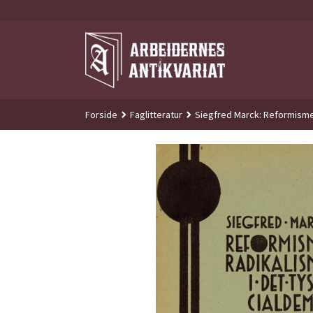
Gå
til
innholdet
Forside
Faglitteratur
Siegfred Marck: Reformisme 