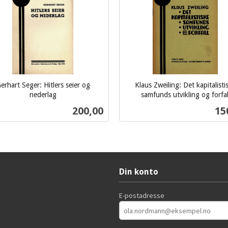
erhart Seger: Hitlers seier og
Klaus Zweiling: Det kapitalisti
nederlag
samfunds utvikling og forfal
inkl.
Pris
Pri
200,00
15
mva.
Kjøp
Kjøp
Din konto
E-postadresse