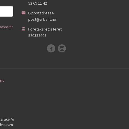
92 69 11 42
E-postadresse
post@arbant.no
passord?
Foretaksregisteret
920387608
ev
ervice. Vi
dlekurven