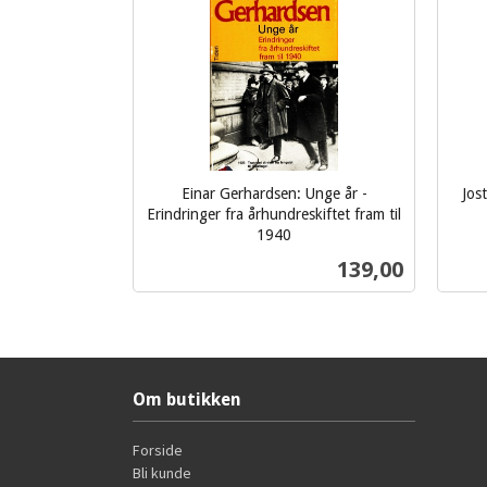
Einar Gerhardsen: Unge år -
Jos
Erindringer fra århundreskiftet fram til
inkl.
1940
inkl.
mva.
Pris
139,00
mva.
Kjøp
Om butikken
Forside
Bli kunde