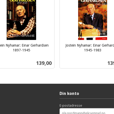
tein Nyhamar: Einar Gerhardsen
Jostein Nyhamar: Einar Gerhar
1897-1945
1945-1983
inkl.
mva.
Pris
Pri
139,00
13
Kjøp
Kjøp
Din konto
E-postadresse