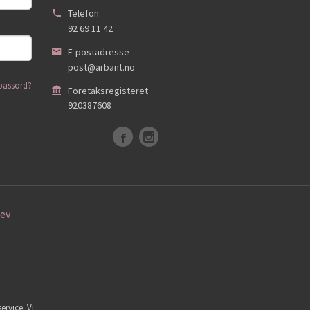
Telefon
92 69 11 42
E-postadresse
post@arbant.no
passord?
Foretaksregisteret
920387608
ev
ervice. Vi