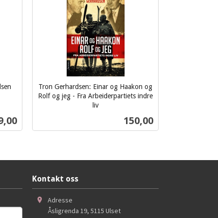
dsen
Tron Gerhardsen: Einar og Haakon og
Rolf og jeg - Fra Arbeiderpartiets indre
liv
inkl.
s
Pris
9,00
150,00
mva.
Kjøp
Kontakt oss
Adresse
Åsligrenda 19
,
5115
Ulset