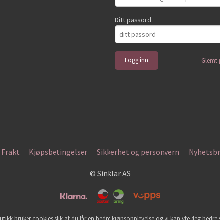
Ditt passord
Glemt 
Frakt
Kjøpsbetingelser
Sikkerhet og personvern
Nyhetsbr
© Sinklar AS
utikk bruker cookies slik at du får en bedre kjøpsopplevelse og vi kan yte deg bedre s