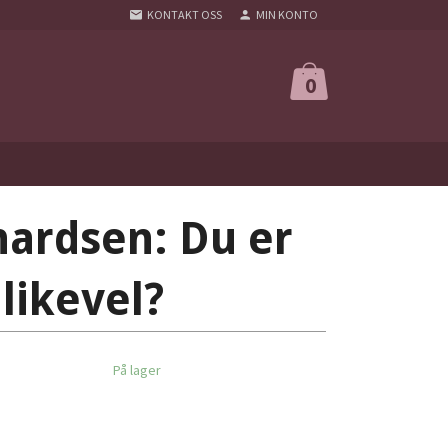
KONTAKT OSS
MIN KONTO
0
ardsen: Du er
likevel?
På lager