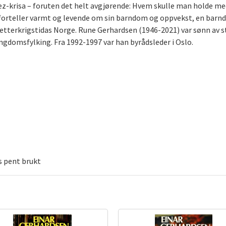
uez-krisa – foruten det helt avgjørende: Hvem skulle man holde med
forteller varmt og levende om sin barndom og oppvekst, en barn
v etterkrigstidas Norge. Rune Gerhardsen (1946-2021) var sønn av 
ngdomsfylking. Fra 1992-1997 var han byrådsleder i Oslo.
rs pent brukt