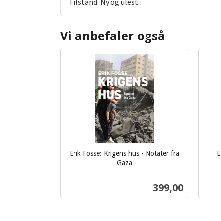
Tilstand: Ny og ulest
Vi anbefaler også
Erik Fosse: Krigens hus - Notater fra
E
Gaza
inkl.
inkl.
mva.
mva.
Pris
399,00
Kjøp