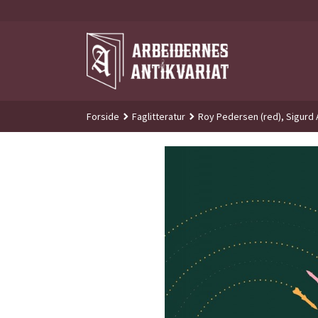
Gå
til
innholdet
Forside
Faglitteratur
Roy Pedersen (red), Sigurd A