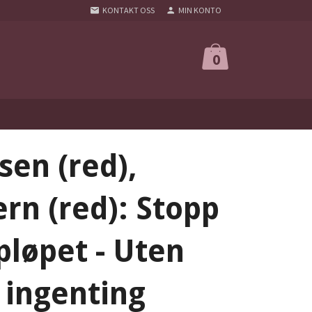
KONTAKT OSS
MIN KONTO
0
sen (red),
ern (red): Stopp
løpet - Uten
t ingenting