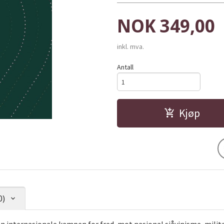
Pris
NOK
349,00
inkl. mva.
Antall
Kjøp
0)