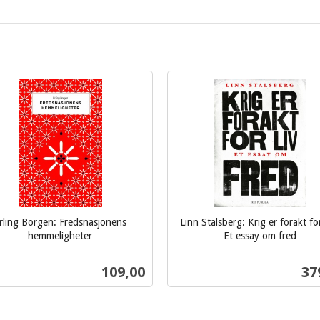
rling Borgen: Fredsnasjonens
Linn Stalsberg: Krig er forakt for
hemmeligheter
Et essay om fred
inkl.
mva.
Pris
Pri
109,00
37
Kjøp
Kjøp