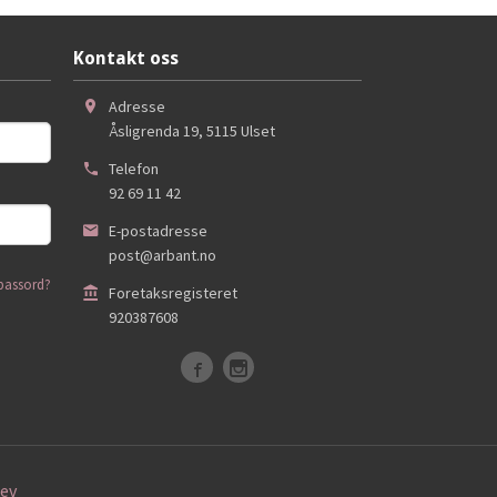
Kontakt oss
Adresse
Åsligrenda 19
,
5115
Ulset
Telefon
92 69 11 42
E-postadresse
post@arbant.no
passord?
Foretaksregisteret
920387608
ev