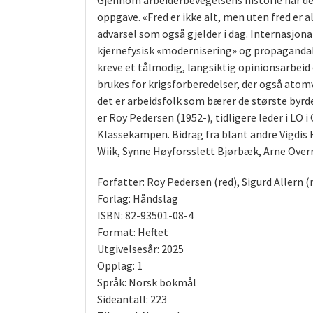
Gjennom arbeiderbevegelsens historie har de
oppgave. «Fred er ikke alt, men uten fred er 
advarsel som også gjelder i dag. Internasjonal
kjernefysisk «modernisering» og propagandakam
kreve et tålmodig, langsiktig opinionsarbeid
brukes for krigsforberedelser, der også ato
det er arbeidsfolk som bærer de største byr
er Roy Pedersen (1952-), tidligere leder i LO i
Klassekampen. Bidrag fra blant andre Vigdis 
Wiik, Synne Høyforsslett Bjørbæk, Arne Overr
Forfatter: Roy Pedersen (red), Sigurd Allern (r
Forlag: Håndslag
ISBN: 82-93501-08-4
Format: Heftet
Utgivelsesår: 2025
Opplag: 1
Språk: Norsk bokmål
Sideantall: 223