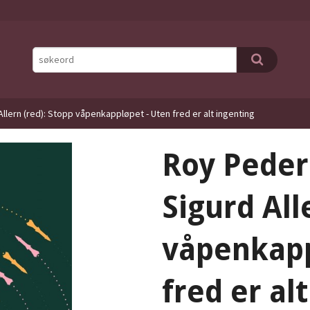
llern (red): Stopp våpenkappløpet - Uten fred er alt ingenting
Roy Peder
Sigurd All
våpenkapp
fred er al