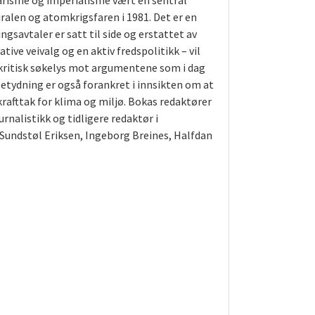
arisme og imperialisme vært en sentral
iralen og atomkrigsfaren i 1981. Det er en
ngsavtaler er satt til side og erstattet av
ve veivalg og en aktiv fredspolitikk – vil
 kritisk søkelys mot argumentene som i dag
etydning er også forankret i innsikten om at
afttak for klima og miljø. Bokas redaktører
urnalistikk og tidligere redaktør i
 Sundstøl Eriksen, Ingeborg Breines, Halfdan