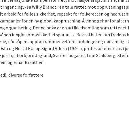
n internasjonale kampen for fred, mot nasjonal sjåvinisme, milit
alt ingenting,» sa Willy Brandt i en tale rettet mot opprustningssp
t arbeid for felles sikkerhet, repsekt for folkeretten og nedrustni
panjer for en ny global kapprustning. Å vinne gehør for alternati
 og organisering. Denne boka er en artikkelsamling som retter et
mvåpen inngår som «sikkerhetsgaranti». Bevisstheten om fredens b
dene, når våpenkappløp rammer velferdsordninger og nødvendige kr
 Oslo og Nei til EU, og Sigurd Allern (1946-), professor emeritus i jo
Hjorth, Thorbjørn Jagland, Sverre Lodgaard, Linn Stalsberg, Stein
ein og Einar Braathen.
ed), diverse forfattere