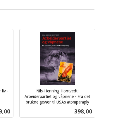
 liv -
Nils-Henning Hontvedt:
Arbeiderpartiet og våpnene - Fra det
brukne gevær til USAs atomparaply
inkl.
s
Pris
9,00
398,00
mva.
Kjøp