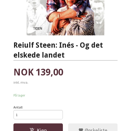
Reiulf Steen: Inés - Og det
elskede landet
Pris
NOK
139,00
inkl. mva.
På lager
Antall
Kjøp
Ønskeliste