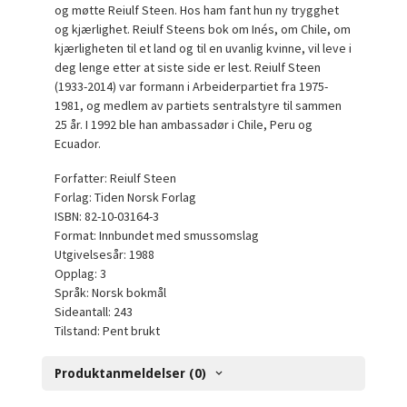
og møtte Reiulf Steen. Hos ham fant hun ny trygghet
og kjærlighet. Reiulf Steens bok om Inés, om Chile, om
kjærligheten til et land og til en uvanlig kvinne, vil leve i
deg lenge etter at siste side er lest. Reiulf Steen
(1933-2014) var formann i Arbeiderpartiet fra 1975-
1981, og medlem av partiets sentralstyre til sammen
25 år. I 1992 ble han ambassadør i Chile, Peru og
Ecuador.
Forfatter: Reiulf Steen
Forlag: Tiden Norsk Forlag
ISBN: 82-10-03164-3
Format: Innbundet med smussomslag
Utgivelsesår: 1988
Opplag: 3
Språk: Norsk bokmål
Sideantall: 243
Tilstand: Pent brukt
Produktanmeldelser (0)