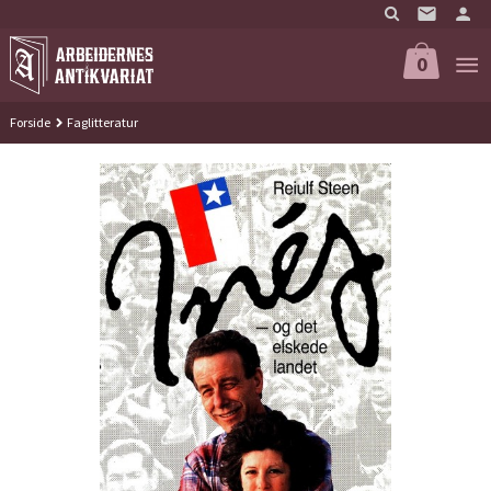
Gå
til
innholdet
0
Forside
Faglitteratur