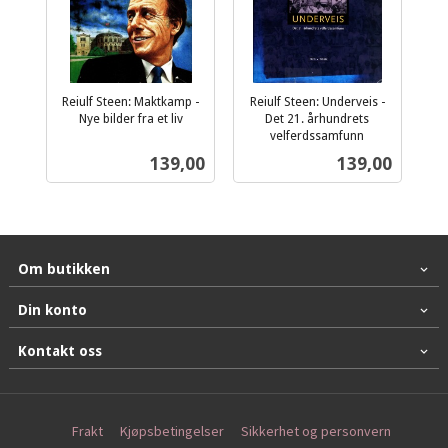
Reiulf Steen: Maktkamp -
Reiulf Steen: Underveis -
Nye bilder fra et liv
Det 21. århundrets
inkl.
velferdssamfunn
inkl.
mva.
Pris
Pris
139,00
139,00
mva.
Om butikken
Din konto
Kontakt oss
Frakt
Kjøpsbetingelser
Sikkerhet og personvern