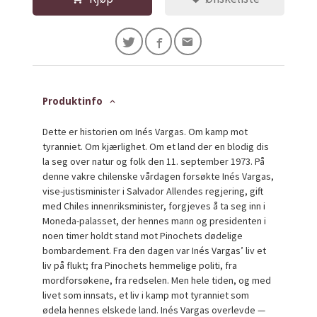
Produktinfo
Dette er historien om Inés Vargas. Om kamp mot
tyranniet. Om kjærlighet. Om et land der en blodig dis
la seg over natur og folk den 11. september 1973. På
denne vakre chilenske vårdagen forsøkte Inés Vargas,
vise-justisminister i Salvador Allendes regjering, gift
med Chiles innenriksminister, forgjeves å ta seg inn i
Moneda-palasset, der hennes mann og presidenten i
noen timer holdt stand mot Pinochets dødelige
bombardement. Fra den dagen var Inés Vargas’ liv et
liv på flukt; fra Pinochets hemmelige politi, fra
mordforsøkene, fra redselen. Men hele tiden, og med
livet som innsats, et liv i kamp mot tyranniet som
ødela hennes elskede land. Inés Vargas overlevde —