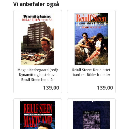
Vi anbefaler også
Magne Nedregaard (red):
Reiulf Steen: Der hjertet
Dynamitt og hestehov -
banker - Bilder fra et liv
inkl.
Reiulf Steen femti år
inkl.
mva.
Pris
Pris
139,00
139,00
mva.