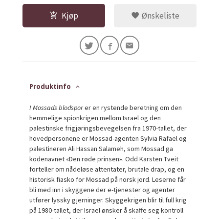
Kjøp
Ønskeliste
Produktinfo
I Mossads blodspor
er en rystende beretning om den
hemmelige spionkrigen mellom Israel og den
palestinske frigjøringsbevegelsen fra 1970-tallet, der
hovedpersonene er Mossad-agenten Sylvia Rafael og
palestineren Ali Hassan Salameh, som Mossad ga
kodenavnet «Den røde prinsen». Odd Karsten Tveit
forteller om nådeløse attentater, brutale drap, og en
historisk fiasko for Mossad på norsk jord. Leserne får
bli med inn i skyggene der e-tjenester og agenter
utfører lyssky gjerninger. Skyggekrigen blir til full krig
på 1980-tallet, der Israel ønsker å skaffe seg kontroll