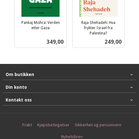
Pankaj Mishra: Verden
Raja Shehadeh: Hva
etter Gaza
frykter Israel fra
inkl.
Palestina?
inkl.
mva.
Pris
Pris
349,00
249,00
mva.
Om butikken
Din konto
Kontakt oss
Frakt
Kjøpsbetingelser
Sikkerhet og personvern
Nyhetsbrev