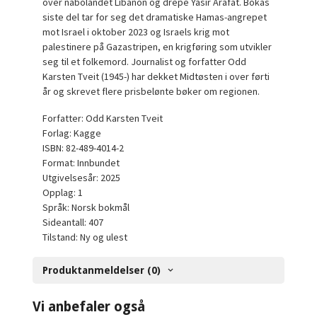
over nabolandet Libanon og drepe Yasir Arafat. Bokas
siste del tar for seg det dramatiske Hamas-angrepet
mot Israel i oktober 2023 og Israels krig mot
palestinere på Gazastripen, en krigføring som utvikler
seg til et folkemord. Journalist og forfatter Odd
Karsten Tveit (1945-) har dekket Midtøsten i over førti
år og skrevet flere prisbelønte bøker om regionen.
Forfatter: Odd Karsten Tveit
Forlag: Kagge
ISBN: 82-489-4014-2
Format: Innbundet
Utgivelsesår: 2025
Opplag: 1
Språk: Norsk bokmål
Sideantall: 407
Tilstand: Ny og ulest
Produktanmeldelser (0)
Vi anbefaler også