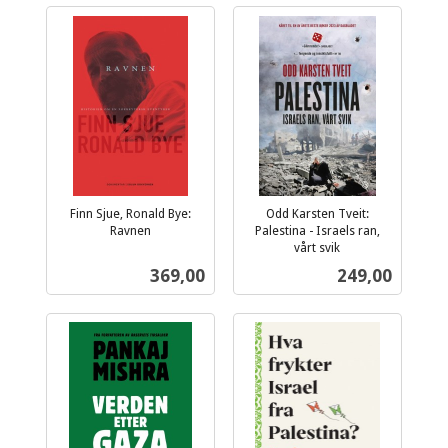
Finn Sjue, Ronald Bye:
Odd Karsten Tveit:
Ravnen
Palestina - Israels ran,
inkl.
vårt svik
inkl.
mva.
Pris
Pris
369,00
249,00
mva.