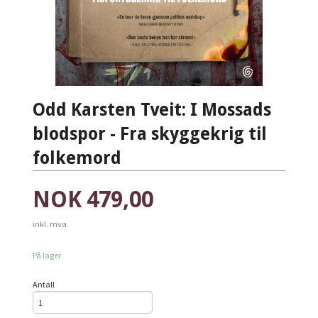
Odd Karsten Tveit: I Mossads
blodspor - Fra skyggekrig til
folkemord
Pris
NOK
479,00
inkl. mva.
På lager
Antall