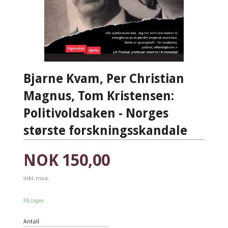
Bjarne Kvam, Per Christian
Magnus, Tom Kristensen:
Politivoldsaken - Norges
største forskningsskandale
Pris
NOK
150,00
inkl. mva.
På lager
Antall