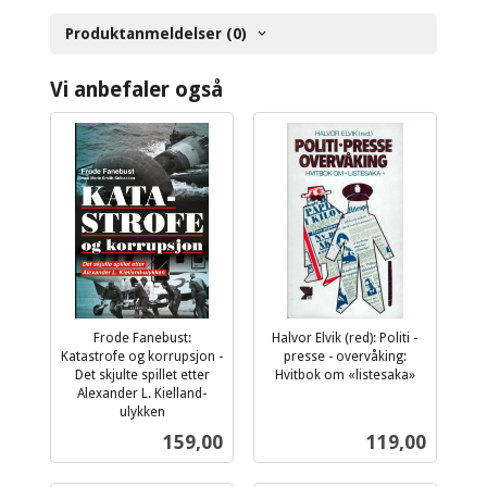
Produktanmeldelser (0)
Vi anbefaler også
Frode Fanebust:
Halvor Elvik (red): Politi -
Katastrofe og korrupsjon -
presse - overvåking:
Det skjulte spillet etter
Hvitbok om «listesaka»
inkl.
Alexander L. Kielland-
ulykken
mva.
inkl.
Pris
Pris
159,00
119,00
mva.