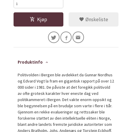
Kjøp
Ønskeliste
Produktinfo
Politivolden i Bergen ble avdekket da Gunnar Nordhus
og Edvard Vogt la fram en gigantisk rapport på over 12
000 sider i 1981. De påviste at det foregikk politivold
av ofte grotesk karakter hver eneste dag ved
politikammeret i Bergen. Det vakte enorm oppsikt og
ble begynnelsen på en brudulje som varte i flere i tiår.
Gjennom en rekke evalueringer og rettssaker ble
forskerne støttet av den intellektuelle eliten i Norge,
blant andre landets fremste juridiske autoriteter som
Anders Bratholm, Johs. Andenæs og Torstein Eckhoff.