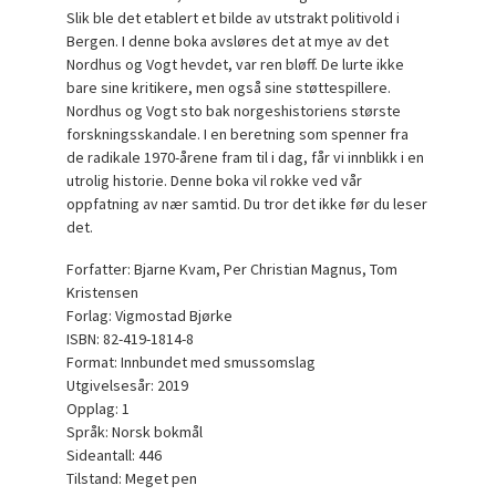
Slik ble det etablert et bilde av utstrakt politivold i
Bergen. I denne boka avsløres det at mye av det
Nordhus og Vogt hevdet, var ren bløff. De lurte ikke
bare sine kritikere, men også sine støttespillere.
Nordhus og Vogt sto bak norgeshistoriens største
forskningsskandale. I en beretning som spenner fra
de radikale 1970-årene fram til i dag, får vi innblikk i en
utrolig historie. Denne boka vil rokke ved vår
oppfatning av nær samtid. Du tror det ikke før du leser
det.
Forfatter: Bjarne Kvam, Per Christian Magnus, Tom
Kristensen
Forlag: Vigmostad Bjørke
ISBN: 82-419-1814-8
Format: Innbundet med smussomslag
Utgivelsesår: 2019
Opplag: 1
Språk: Norsk bokmål
Sideantall: 446
Tilstand: Meget pen