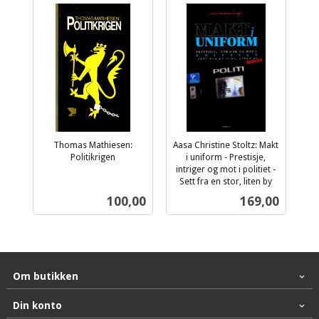
Thomas Mathiesen:
Aasa Christine Stoltz: Makt
Politikrigen
i uniform - Prestisje,
inkl.
intriger og mot i politiet -
mva.
Sett fra en stor, liten by
inkl.
Pris
Pris
100,00
169,00
mva.
Om butikken
Din konto