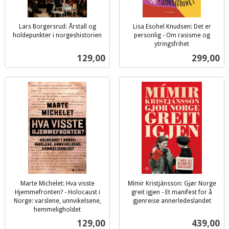
Lars Borgersrud: Årstall og
Lisa Esohel Knudsen: Det er
holdepunkter i norgeshistorien
personlig - Om rasisme og
inkl.
ytringsfrihet
inkl.
mva.
Pris
Pris
129,00
299,00
mva.
Marte Michelet: Hva visste
Mímir Kristjánsson: Gjør Norge
Hjemmefronten? - Holocaust i
greit igjen - Et manifest for å
Norge: varslene, unnvikelsene,
gjenreise annerledeslandet
inkl.
hemmeligholdet
inkl.
mva.
Pris
Pris
129,00
439,00
mva.