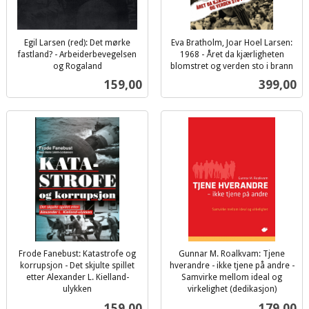
Egil Larsen (red): Det mørke
Eva Bratholm, Joar Hoel Larsen:
fastland? - Arbeiderbevegelsen
1968 - Året da kjærligheten
og Rogaland
blomstret og verden sto i brann
inkl.
inkl.
Pris
Pris
159,00
399,00
mva.
mva.
Frode Fanebust: Katastrofe og
Gunnar M. Roalkvam: Tjene
korrupsjon - Det skjulte spillet
hverandre - ikke tjene på andre -
etter Alexander L. Kielland-
Samvirke mellom ideal og
ulykken
virkelighet (dedikasjon)
inkl.
inkl.
Pris
Pris
159,00
179,00