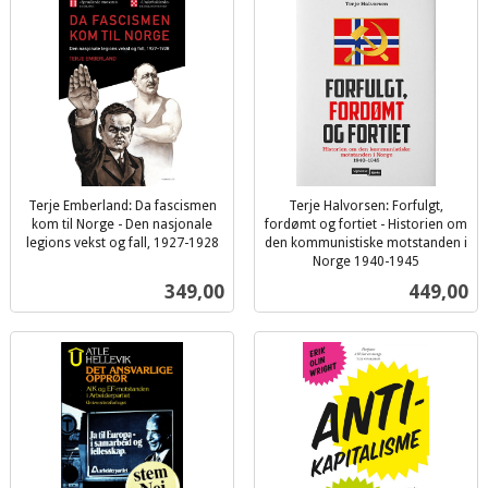
Terje Emberland: Da fascismen
Terje Halvorsen: Forfulgt,
kom til Norge - Den nasjonale
fordømt og fortiet - Historien om
legions vekst og fall, 1927-1928
den kommunistiske motstanden i
inkl.
Norge 1940-1945
inkl.
mva.
Pris
Pris
349,00
449,00
mva.