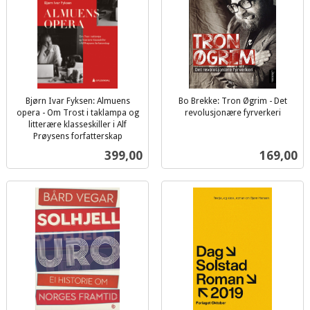
Bjørn Ivar Fyksen: Almuens
Bo Brekke: Tron Øgrim - Det
opera - Om Trost i taklampa og
revolusjonære fyrverkeri
inkl.
litterære klasseskiller i Alf
Prøysens forfatterskap
mva.
inkl.
Pris
Pris
399,00
169,00
mva.