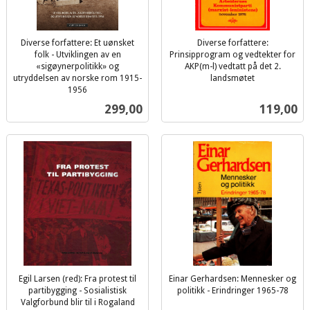
Diverse forfattere: Et uønsket
Diverse forfattere:
folk - Utviklingen av en
Prinsipprogram og vedtekter for
«sigøynerpolitikk» og
AKP(m-l) vedtatt på det 2.
utryddelsen av norske rom 1915-
landsmøtet
inkl.
1956
inkl.
mva.
Pris
Pris
299,00
119,00
mva.
Egil Larsen (red): Fra protest til
Einar Gerhardsen: Mennesker og
partibygging - Sosialistisk
politikk - Erindringer 1965-78
inkl.
Valgforbund blir til i Rogaland