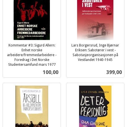
Kommentar #3: Sigurd Allern:
Lars Borgersrud, Inge Bjørnar
Enhet norske
Eriksen: Sabotører i vest -
arbeidere/fremmedarbeidere -
Sabotasjeorganisasjonen på
Foredrag i Det Norske
Vestlandet 1940-1945
inkl.
Studentersamfund mars 1977
inkl.
mva.
Pris
Pris
100,00
399,00
mva.