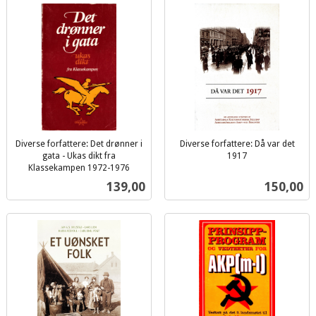
Diverse forfattere: Det drønner i
Diverse forfattere: Då var det
gata - Ukas dikt fra
1917
inkl.
Klassekampen 1972-1976
inkl.
mva.
Pris
Pris
139,00
150,00
mva.