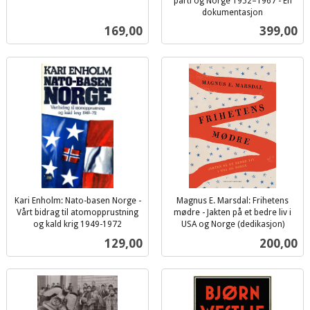
inkl.
parti og Norge 1952–1967 - En
mva.
dokumentasjon
inkl.
Pris
Pris
169,00
399,00
mva.
Kari Enholm: Nato-basen Norge -
Magnus E. Marsdal: Frihetens
Vårt bidrag til atomopprustning
mødre - Jakten på et bedre liv i
og kald krig 1949-1972
USA og Norge (dedikasjon)
inkl.
inkl.
Pris
Pris
129,00
200,00
mva.
mva.