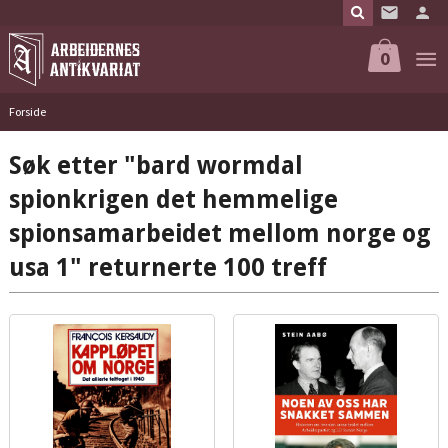
Gå
til
innholdet
0
Forside
Søk etter "bard wormdal
spionkrigen det hemmelige
spionsamarbeidet mellom norge og
usa 1" returnerte 100 treff