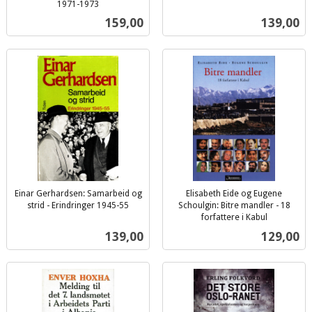
1971-1973
mva.
inkl.
Pris
Pris
159,00
139,00
mva.
Einar Gerhardsen: Samarbeid og
Elisabeth Eide og Eugene
strid - Erindringer 1945-55
Schoulgin: Bitre mandler - 18
inkl.
forfattere i Kabul
inkl.
mva.
Pris
Pris
139,00
129,00
mva.