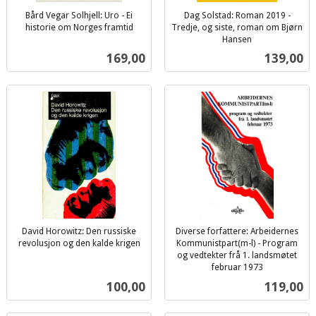
Bård Vegar Solhjell: Uro - Ei
Dag Solstad: Roman 2019 -
historie om Norges framtid
Tredje, og siste, roman om Bjørn
inkl.
Hansen
inkl.
mva.
Pris
Pris
169,00
139,00
mva.
David Horowitz: Den russiske
Diverse forfattere: Arbeidernes
revolusjon og den kalde krigen
Kommunistpart(m-l) - Program
inkl.
og vedtekter frå 1. landsmøtet
mva.
februar 1973
inkl.
Pris
Pris
100,00
119,00
mva.