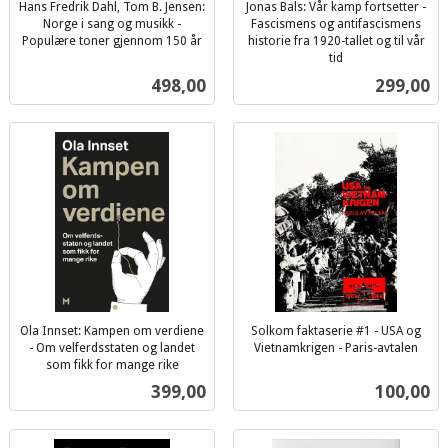
Hans Fredrik Dahl, Tom B. Jensen:
Jonas Bals: Vår kamp fortsetter -
Norge i sang og musikk -
Fascismens og antifascismens
Populære toner gjennom 150 år
historie fra 1920-tallet og til vår
inkl.
tid
inkl.
mva.
Pris
Pris
498,00
299,00
mva.
Ola Innset: Kampen om verdiene
Solkom faktaserie #1 - USA og
- Om velferdsstaten og landet
Vietnamkrigen - Paris-avtalen
inkl.
som fikk for mange rike
inkl.
mva.
Pris
Pris
399,00
100,00
mva.