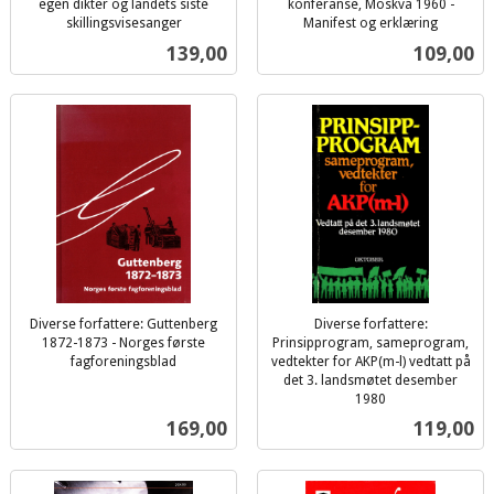
egen dikter og landets siste
konferanse, Moskva 1960 -
skillingsvisesanger
Manifest og erklæring
inkl.
inkl.
Pris
Pris
139,00
109,00
mva.
mva.
Diverse forfattere: Guttenberg
Diverse forfattere:
1872-1873 - Norges første
Prinsipprogram, sameprogram,
fagforeningsblad
vedtekter for AKP(m-l) vedtatt på
inkl.
det 3. landsmøtet desember
mva.
1980
inkl.
Pris
Pris
169,00
119,00
mva.