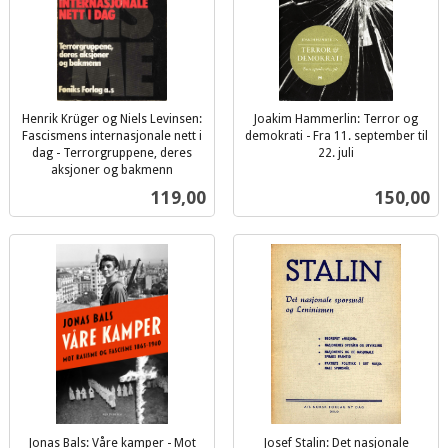
Henrik Krüger og Niels Levinsen:
Joakim Hammerlin: Terror og
Fascismens internasjonale nett i
demokrati - Fra 11. september til
dag - Terrorgruppene, deres
22. juli
inkl.
aksjoner og bakmenn
inkl.
mva.
Pris
Pris
119,00
150,00
mva.
Jonas Bals: Våre kamper - Mot
Josef Stalin: Det nasjonale