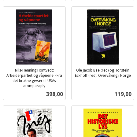
Nils-Henning Hontvedt:
Ole Jacob Bae (red) og Torstein
Arbeiderpartiet og våpnene - Fra
Eckhoff (red): Overvåking i Norge
inkl.
det brukne gevær til USAs
atomparaply
mva.
inkl.
Pris
Pris
398,00
119,00
mva.