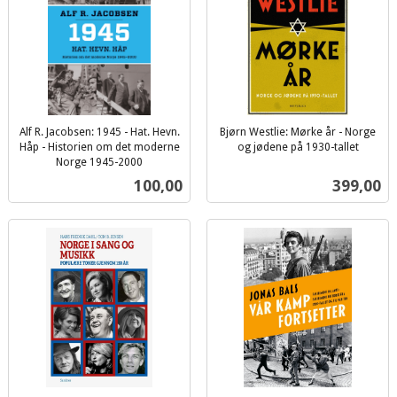
Alf R. Jacobsen: 1945 - Hat. Hevn.
Bjørn Westlie: Mørke år - Norge
Håp - Historien om det moderne
og jødene på 1930-tallet
inkl.
Norge 1945-2000
inkl.
mva.
Pris
Pris
100,00
399,00
mva.