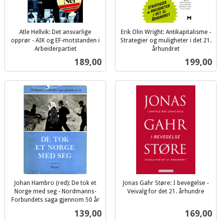
Atle Hellvik: Det ansvarlige
Erik Olin Wright: Antikapitalisme -
opprør - AIK og EF-motstanden i
Strategier og muligheter i det 21.
Arbeiderpartiet
århundret
inkl.
inkl.
Pris
Pris
189,00
199,00
mva.
mva.
Johan Hambro (red): De tok et
Jonas Gahr Støre: I bevegelse -
Norge med seg - Nordmanns-
Veivalg for det 21. århundre
inkl.
Forbundets saga gjennom 50 år
inkl.
mva.
Pris
Pris
139,00
169,00
mva.