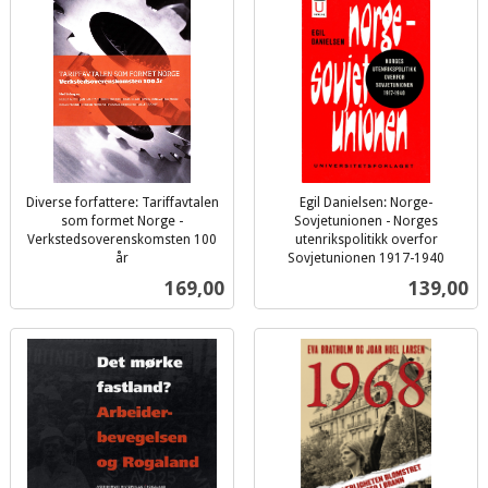
Diverse forfattere: Tariffavtalen
Egil Danielsen: Norge-
som formet Norge -
Sovjetunionen - Norges
Verkstedsoverenskomsten 100
utenrikspolitikk overfor
år
Sovjetunionen 1917-1940
inkl.
inkl.
Pris
Pris
169,00
139,00
mva.
mva.