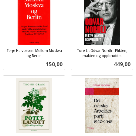
Terje Halvorsen: Mellom Moskva
Tore Li: Odvar Nordli - Plikten,
og Berlin
makten og oppbruddet
inkl.
inkl.
Pris
Pris
150,00
449,00
mva.
mva.