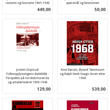
rasisme og fascisme 1865-1940
spørsmål og leninismen
inkl.
inkl.
Pris
Pris
449,00
50,00
mva.
mva.
Jostein Gripsrud:
Knut Dørum, Øyvind Tønnesson
Folkeopplysningens dialektikk -
og Ralph Henk Vaags: Arven etter
Perspektiv på norskdomsrørsla
1968
inkl.
og amatørteatret 1890-1940
inkl.
mva.
Pris
Pris
129,00
539,00
mva.