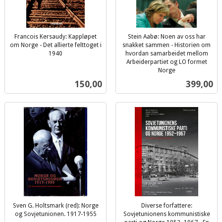
Francois Kersaudy: Kappløpet
Stein Aabø: Noen av oss har
om Norge - Det allierte felttoget i
snakket sammen - Historien om
1940
hvordan samarbeidet mellom
inkl.
Arbeiderpartiet og LO formet
mva.
Norge
inkl.
Pris
Pris
150,00
399,00
mva.
Sven G. Holtsmark (red): Norge
Diverse forfattere:
og Sovjetunionen. 1917-1955
Sovjetunionens kommunistiske