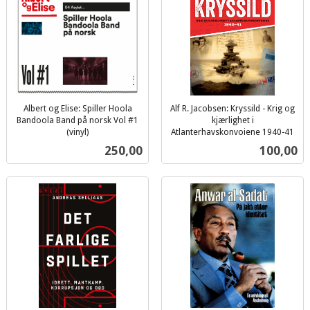
Albert og Elise: Spiller Hoola
Alf R. Jacobsen: Kryssild - Krig og
Bandoola Band på norsk Vol #1
kjærlighet i
(vinyl)
Atlanterhavskonvoiene 1940-41
inkl.
inkl.
Pris
Pris
250,00
100,00
mva.
mva.