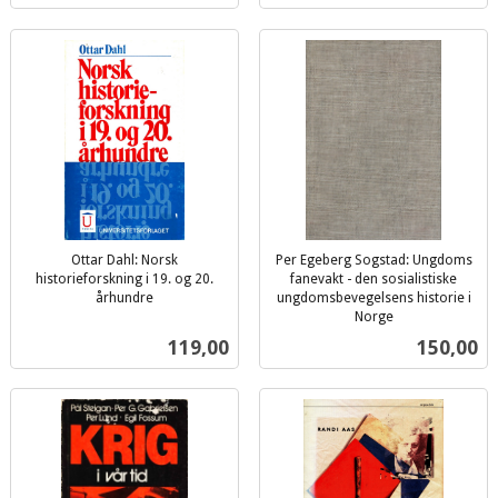
Ottar Dahl: Norsk
Per Egeberg Sogstad: Ungdoms
historieforskning i 19. og 20.
fanevakt - den sosialistiske
århundre
ungdomsbevegelsens historie i
inkl.
Norge
inkl.
mva.
Pris
Pris
119,00
150,00
mva.