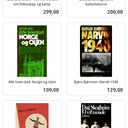
om fellesskap og kamp
kulturhistorie
inkl.
inkl.
Pris
Pris
299,00
200,00
mva.
mva.
Atle Seierstad: Norge og oljen
Bjørn Bjørnsen: Narvik 1940
inkl.
inkl.
Pris
Pris
109,00
129,00
mva.
mva.