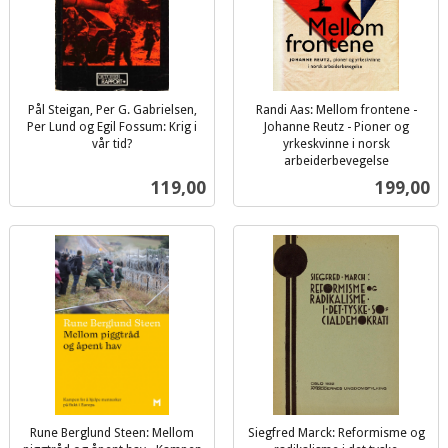
Pål Steigan, Per G. Gabrielsen,
Randi Aas: Mellom frontene -
Per Lund og Egil Fossum: Krig i
Johanne Reutz - Pioner og
vår tid?
yrkeskvinne i norsk
inkl.
arbeiderbevegelse
inkl.
mva.
Pris
Pris
119,00
199,00
mva.
Rune Berglund Steen: Mellom
Siegfred Marck: Reformisme og