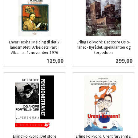
Enver Hoxha: Melding til det 7.
Erling Folkvord: Det store Oslo-
landsmøtet i Arbeidets Parti i
ranet - Byrådet, spekulanten og
Albania - 1. november 1976
torpedoen
inkl.
inkl.
Pris
Pris
129,00
299,00
mva.
mva.
Erling Folkvord: Det store
Erling Folkvord: Urent farvann! Ei