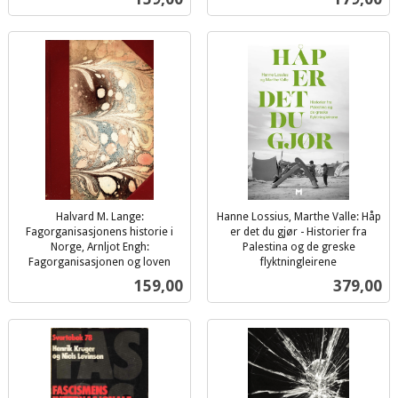
mva.
mva.
Halvard M. Lange:
Hanne Lossius, Marthe Valle: Håp
Fagorganisasjonens historie i
er det du gjør - Historier fra
Norge, Arnljot Engh:
Palestina og de greske
Fagorganisasjonen og loven
flyktningleirene
inkl.
inkl.
Pris
Pris
159,00
379,00
mva.
mva.