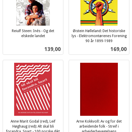
Reiulf Steen: Inés - Og det
Øistein Hølleland: Det historiske
elskede landet
lys - Elektromontørenes Forening
inkl.
90 år 1899-1989
inkl.
mva.
Pris
Pris
139,00
169,00
mva.
Anne Marit Godal (red), Leif
Arne Kokkvoll: Av og for det
Høghaug (red): Alt skal bli
arbeidende folk - Streif i
forandra. Snart - 100 norske dikt
arbeiderbevegelsens