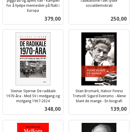
piggtråd og åpent hav - Kampen
radikalisme i det tyske
for å hjelpe mennesker på flukt i
socialdemokrati
inkl.
Europa
inkl.
mva.
Pris
Pris
379,00
250,00
mva.
Steinar Stjernø: De radikale
Stian Bromark, Halvor Finess
1970-åra - Med SV i medgang og
Tretvoll: Sigurd Evensmo - Alene
motgang 1967-2024
blant de mange - En biografi
inkl.
inkl.
Pris
Pris
348,00
139,00
mva.
mva.