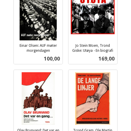
Einar Olsen: AUF møter
Jo Stein Moen, Trond
morgendagen
Giske: Utøya - En biografi
inkl.
inkl.
Pris
Pris
100,00
169,00
mva.
mva.
Olav Brunvand: Det var en
Trond Gram, Ole Martin