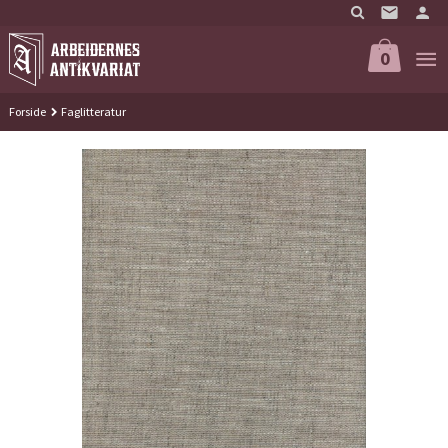
Gå
til
innholdet
0
Forside
Faglitteratur