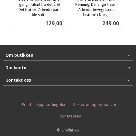
gang... Glimt fra det året
Rønning: De lange linjer -
Det Norske Arbeiderparti
Arbeiderbevegelsens
ble stiftet
historie i Norge
inkl.
inkl.
Pris
Pris
129,00
249,00
mva.
mva.
Om butikken
Din konto
Kontakt oss
Frakt
Kjøpsbetingelser
Sikkerhet og personvern
Nyhetsbrev
© Sinklar AS