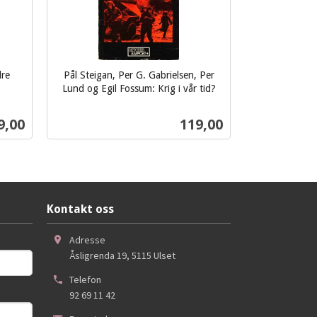
dre
Pål Steigan, Per G. Gabrielsen, Per
Lund og Egil Fossum: Krig i vår tid?
inkl.
mva.
s
Pris
9,00
119,00
Kjøp
Kontakt oss
Adresse
Åsligrenda 19
,
5115
Ulset
Telefon
92 69 11 42