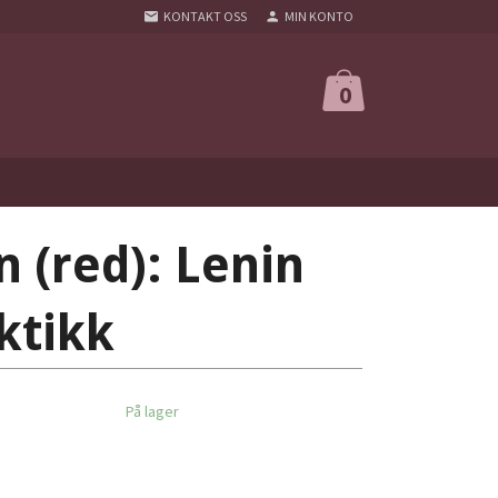
KONTAKT OSS
MIN KONTO
0
n (red): Lenin
ktikk
På lager