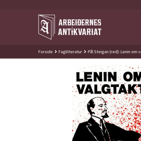
Gå
til
innholdet
Forside
Faglitteratur
Pål Steigan (red): Lenin om v