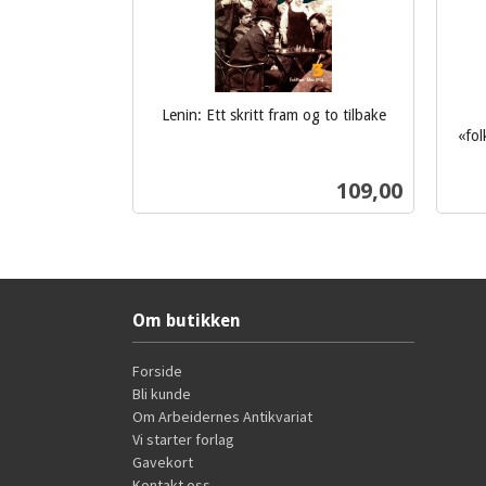
Lenin: Ett skritt fram og to tilbake
inkl.
«fol
mva.
inkl.
Pris
109,00
mva.
Kjøp
Om butikken
Forside
Bli kunde
Om Arbeidernes Antikvariat
Vi starter forlag
Gavekort
Kontakt oss