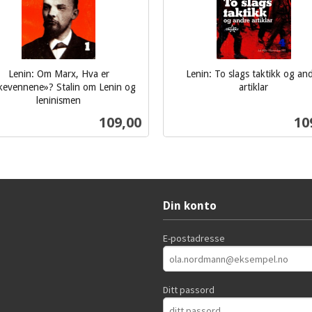
Lenin: Om Marx, Hva er
Lenin: To slags taktikk og an
kevennene»? Stalin om Lenin og
artiklar
inkl.
leninismen
mva.
Pris
Pri
109,00
10
Kjøp
Kjøp
Din konto
E-postadresse
Ditt passord