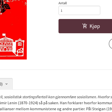
Antall
Kjøp
0)
l, sosialistisk stortingsflertall kan gjennomføre sosialismen. Hvorfor st
imir Lenin (1870-1924) så på saken. Han forklarer hvorfor kommu
gallianser mellom kommunistene og andre partier. Pål Steigan (194