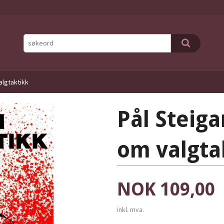
algtaktikk
Pål Steiga
om valgta
Pris
NOK
109,00
inkl. mva.