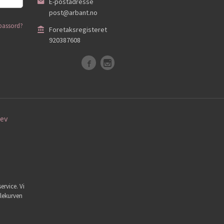
E-postadresse
post@arbant.no
passord?
Foretaksregisteret
920387608
ev
ervice. Vi
dlekurven