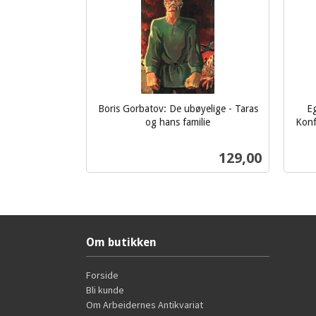
Boris Gorbatov: De ubøyelige - Taras
Eg
og hans familie
Konfl
inkl.
inkl.
mva.
Pris
129,00
mva.
Kjøp
Om butikken
Forside
Bli kunde
Om Arbeidernes Antikvariat