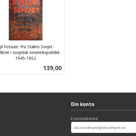
il Fossum: Fra Stalins Sovjet -
ikter i sovjetisk innenrikspolitikk
1945-1952
Pris
139,00
Kjøp
Din konto
E-postadresse