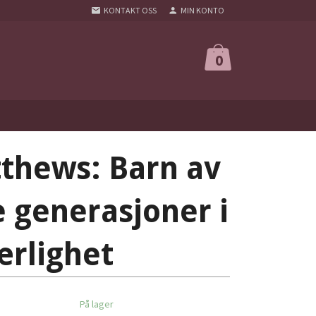
KONTAKT OSS
MIN KONTO
0
thews: Barn av
re generasjoner i
ærlighet
På lager