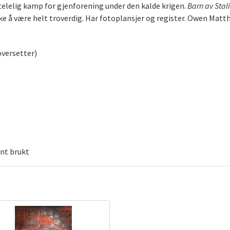
ttelelig kamp for gjenforening under den kalde krigen.
Barn av Stal
ke å være helt troverdig. Har fotoplansjer og register. Owen Matthe
oversetter)
ent brukt