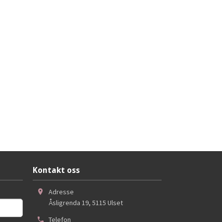
Kontakt oss
Adresse
Åsligrenda 19
,
5115
Ulset
Telefon