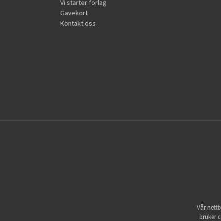
Vi starter forlag
Gavekort
Kontakt oss
Vår nettb
bruker c