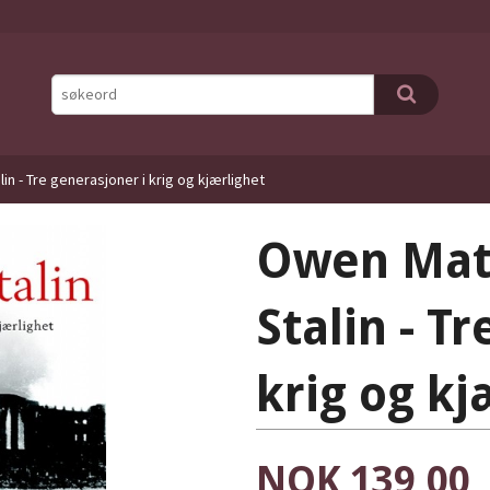
n - Tre generasjoner i krig og kjærlighet
Owen Mat
Stalin - T
krig og kj
Pris
NOK
139,00