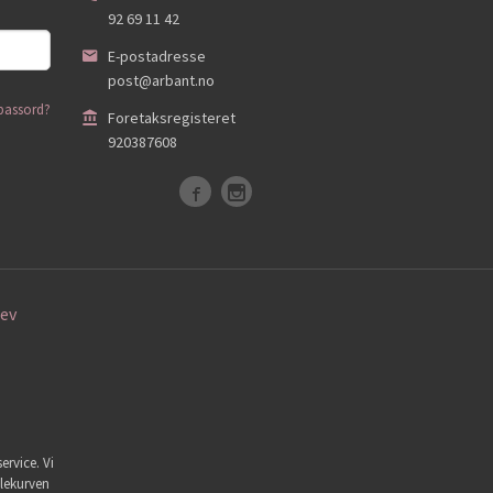
92 69 11 42
E-postadresse
post@arbant.no
passord?
Foretaksregisteret
920387608
ev
ervice. Vi
dlekurven