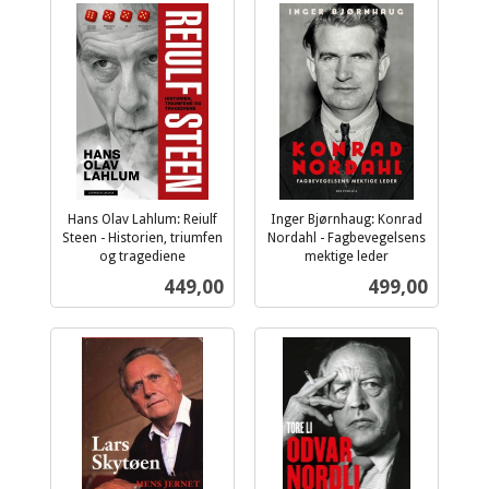
Hans Olav Lahlum: Reiulf
Inger Bjørnhaug: Konrad
Steen - Historien, triumfen
Nordahl - Fagbevegelsens
og tragediene
mektige leder
inkl.
inkl.
Pris
Pris
449,00
499,00
mva.
mva.