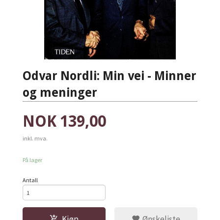
Odvar Nordli: Min vei - Minner
og meninger
Pris
NOK
139,00
inkl. mva.
På lager
Antall
Kjøp
Ønskeliste