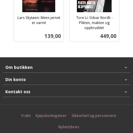
Lars Skytøen: Mens jernet
Tore Li: Odvar Nordli -
er varmt
Plikten, makten og
inkl.
oppbruddet
inkl.
mva.
Pris
Pris
139,00
449,00
mva.
Om butikken
Din konto
Kontakt oss
Frakt
Kjøpsbetingelser
Sikkerhet og personvern
Nyhetsbrev