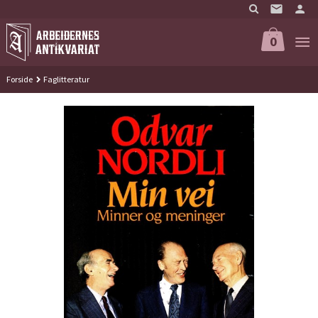
Gå
til
innholdet
0
Forside
Faglitteratur