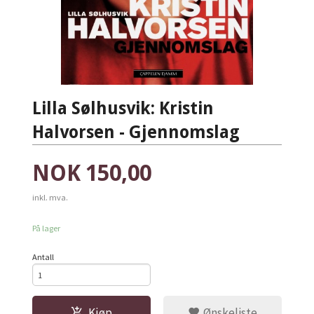
Lilla Sølhusvik: Kristin
Halvorsen - Gjennomslag
Pris
NOK
150,00
inkl. mva.
På lager
Antall
Kjøp
Ønskeliste