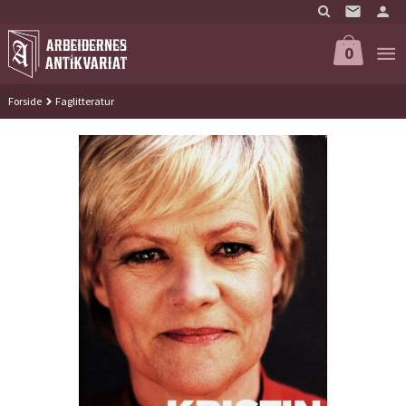
Gå
til
innholdet
0
Forside
Faglitteratur