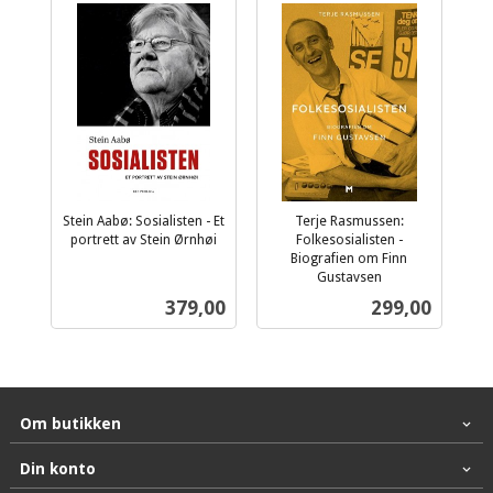
Stein Aabø: Sosialisten - Et
Terje Rasmussen:
portrett av Stein Ørnhøi
Folkesosialisten -
inkl.
Biografien om Finn
mva.
Gustavsen
inkl.
Pris
Pris
379,00
299,00
mva.
Om butikken
Din konto