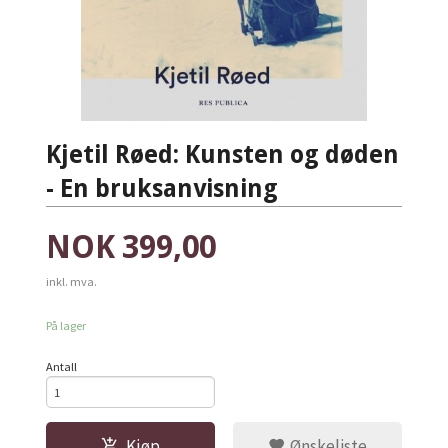
Kjetil Røed: Kunsten og døden
- En bruksanvisning
Pris
NOK
399,00
inkl. mva.
På lager
Antall
Kjøp
Ønskeliste