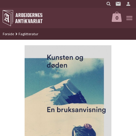
Gå
til
innholdet
0
Forside
Faglitteratur