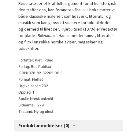
Resultatet er et kraftfullt argument for at kunsten, når
den treffer oss, kan forandre våre liv. I boka møter vi
både klassiske malerier, samtidsverk, litteratur og
musikk som kan gi oss et sunnere forhold til døden –
og dermed til livet selv. Kjetil Røed (1973-) er redaktør
for bladet
Billedkunst
. Han anmelder kunst, litteratur
og film i en rekke norske aviser, magasiner og
tidsskrifter.
Forfatter: Kjetil Røed
Forlag: Res Publica
ISBN: 978-82-82262-36-1
Format: Heftet
Utgivelsesår: 2021
Opplag: 1
Språk: Norsk bokmål
Sideantall: 279
Tilstand: Ny og ulest
Produktanmeldelser (0)