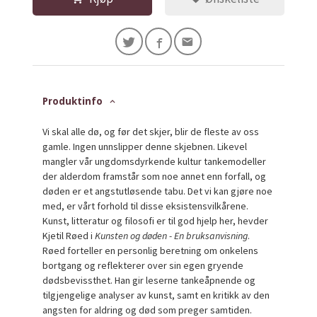
Produktinfo
Vi skal alle dø, og før det skjer, blir de fleste av oss
gamle. Ingen unnslipper denne skjebnen. Likevel
mangler vår ungdomsdyrkende kultur tankemodeller
der alderdom framstår som noe annet enn forfall, og
døden er et angstutløsende tabu. Det vi kan gjøre noe
med, er vårt forhold til disse eksistensvilkårene.
Kunst, litteratur og filosofi er til god hjelp her, hevder
Kjetil Røed i
Kunsten og døden - En bruksanvisning
.
Røed forteller en personlig beretning om onkelens
bortgang og reflekterer over sin egen gryende
dødsbevissthet. Han gir leserne tankeåpnende og
tilgjengelige analyser av kunst, samt en kritikk av den
angsten for aldring og død som preger samtiden.