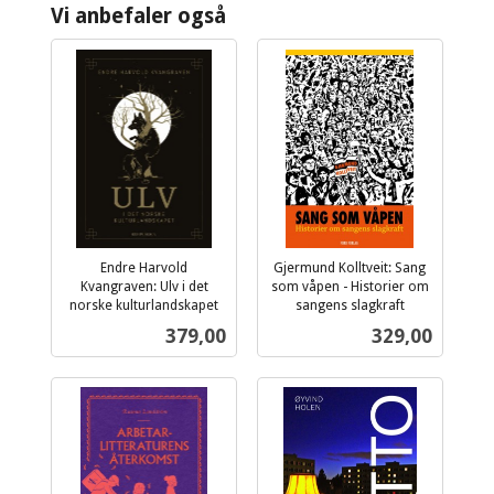
Vi anbefaler også
Endre Harvold
Gjermund Kolltveit: Sang
Kvangraven: Ulv i det
som våpen - Historier om
norske kulturlandskapet
sangens slagkraft
inkl.
inkl.
Pris
Pris
379,00
329,00
mva.
mva.