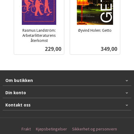
Rasmus Landström:
Øyvind Holen: Getto
inkl.
Arbetarlitteraturens
återkomst
mva.
inkl.
Pris
Pris
229,00
349,00
mva.
Om butikken
Din konto
Kontakt oss
Frakt
Kjøpsbetingelser
Sikkerhet og personvern