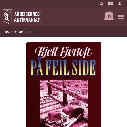
Gå
til
innholdet
0
Forside
Faglitteratur