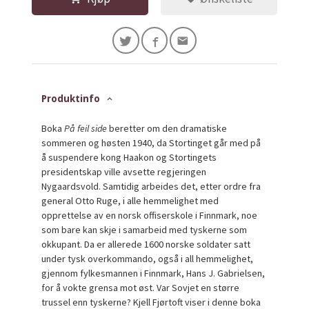
Produktinfo
Boka
På feil side
beretter om den dramatiske
sommeren og høsten 1940, da Stortinget går med på
å suspendere kong Haakon og Stortingets
presidentskap ville avsette regjeringen
Nygaardsvold. Samtidig arbeides det, etter ordre fra
general Otto Ruge, i alle hemmelighet med
opprettelse av en norsk offiserskole i Finnmark, noe
som bare kan skje i samarbeid med tyskerne som
okkupant. Da er allerede 1600 norske soldater satt
under tysk overkommando, også i all hemmelighet,
gjennom fylkesmannen i Finnmark, Hans J. Gabrielsen,
for å vokte grensa mot øst. Var Sovjet en større
trussel enn tyskerne? Kjell Fjørtoft viser i denne boka