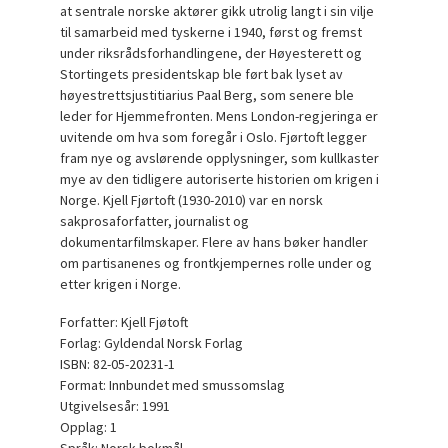
at sentrale norske aktører gikk utrolig langt i sin vilje
til samarbeid med tyskerne i 1940, først og fremst
under riksrådsforhandlingene, der Høyesterett og
Stortingets presidentskap ble ført bak lyset av
høyestrettsjustitiarius Paal Berg, som senere ble
leder for Hjemmefronten. Mens London-regjeringa er
uvitende om hva som foregår i Oslo. Fjørtoft legger
fram nye og avslørende opplysninger, som kullkaster
mye av den tidligere autoriserte historien om krigen i
Norge. Kjell Fjørtoft (1930-2010) var en norsk
sakprosaforfatter, journalist og
dokumentarfilmskaper. Flere av hans bøker handler
om partisanenes og frontkjempernes rolle under og
etter krigen i Norge.
Forfatter: Kjell Fjøtoft
Forlag: Gyldendal Norsk Forlag
ISBN: 82-05-20231-1
Format: Innbundet med smussomslag
Utgivelsesår: 1991
Opplag: 1