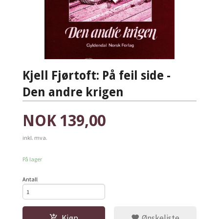
Kjell Fjørtoft: På feil side -
Den andre krigen
Pris
NOK
139,00
inkl. mva.
På lager
Antall
Kjøp
Ønskeliste