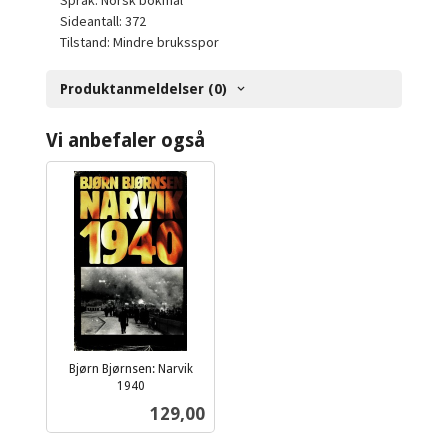
Språk: Norsk bokmål
Sideantall: 372
Tilstand: Mindre bruksspor
Produktanmeldelser (0)
Vi anbefaler også
Bjørn Bjørnsen: Narvik
1940
inkl.
Pris
129,00
mva.