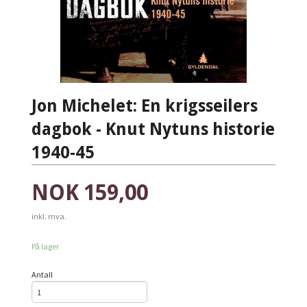
Jon Michelet: En krigsseilers
dagbok - Knut Nytuns historie
1940-45
Pris
NOK
159,00
inkl. mva.
På lager
Antall