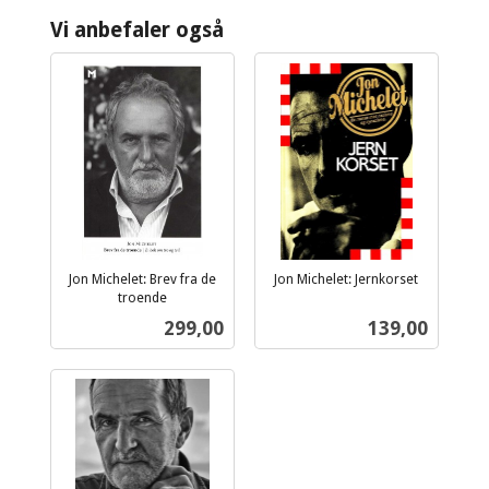
Vi anbefaler også
Jon Michelet: Brev fra de
Jon Michelet: Jernkorset
inkl.
troende
inkl.
mva.
Pris
Pris
299,00
139,00
mva.