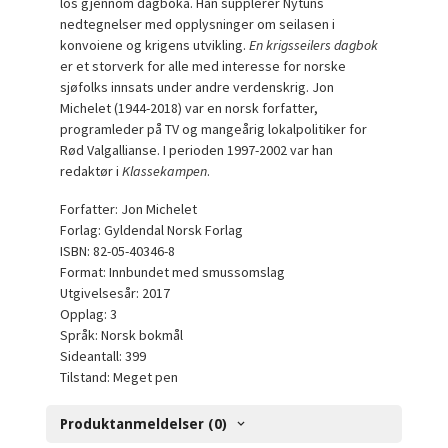
los gjennom dagboka. Han supplerer Nytuns
nedtegnelser med opplysninger om seilasen i
konvoiene og krigens utvikling.
En krigsseilers dagbok
er et storverk for alle med interesse for norske
sjøfolks innsats under andre verdenskrig. Jon
Michelet (1944-2018) var en norsk forfatter,
programleder på TV og mangeårig lokalpolitiker for
Rød Valgallianse. I perioden 1997-2002 var han
redaktør i
Klassekampen
.
Forfatter: Jon Michelet
Forlag: Gyldendal Norsk Forlag
ISBN: 82-05-40346-8
Format: Innbundet med smussomslag
Utgivelsesår: 2017
Opplag: 3
Språk: Norsk bokmål
Sideantall: 399
Tilstand: Meget pen
Produktanmeldelser (0)