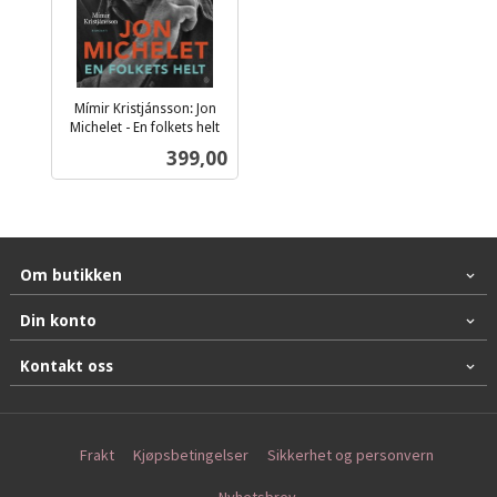
Mímir Kristjánsson: Jon
Michelet - En folkets helt
inkl.
Pris
399,00
mva.
Om butikken
Din konto
Kontakt oss
Frakt
Kjøpsbetingelser
Sikkerhet og personvern
Nyhetsbrev