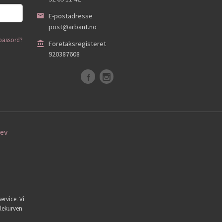
E-postadresse
post@arbant.no
passord?
Foretaksregisteret
920387608
ev
ervice. Vi
dlekurven