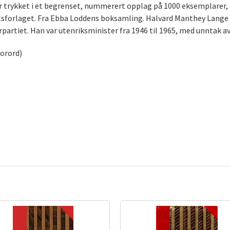
 er trykket i et begrenset, nummerert opplag på 1000 eksemplarer, 
tetsforlaget. Fra Ebba Loddens boksamling. Halvard Manthey Lange 
partiet. Han var utenriksminister fra 1946 til 1965, med unntak av
forord)