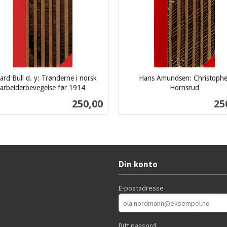
ard Bull d. y: Trønderne i norsk
Hans Amundsen: Christophe
arbeiderbevegelse før 1914
Hornsrud
inkl.
Pris
Pri
250,00
25
mva.
Kjøp
Kjøp
Din konto
E-postadresse
Ditt passord