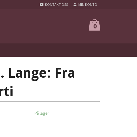
KONTAKT OSS
MIN KONTO
0
. Lange: Fra
rti
På lager