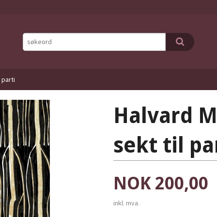
 parti
Halvard M
sekt til pa
Pris
NOK
200,00
inkl. mva.