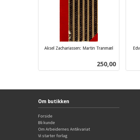
Aksel Zachariassen: Martin Tranmæl
Edv
inkl.
inkl.
mva.
Pris
250,00
mva.
Kjøp
Om butikken
Forside
Bli kunde
Om Arbeidernes Antikvariat
Vi starter forlag