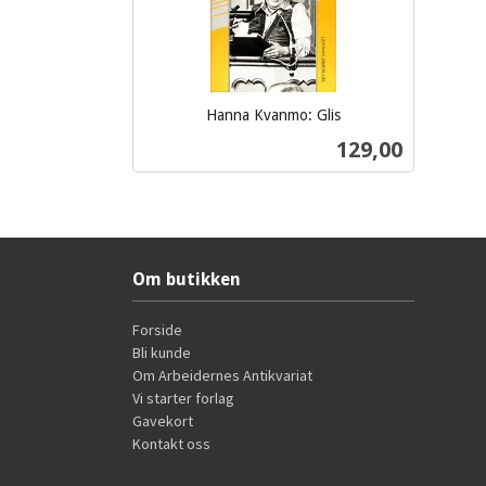
Hanna Kvanmo: Glis
inkl.
Pris
129,00
mva.
Kjøp
Om butikken
Forside
Bli kunde
Om Arbeidernes Antikvariat
Vi starter forlag
Gavekort
Kontakt oss