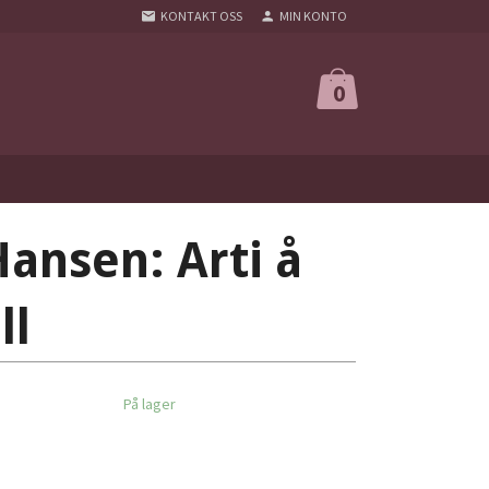
KONTAKT OSS
MIN KONTO
0
ansen: Arti å
ll
På lager