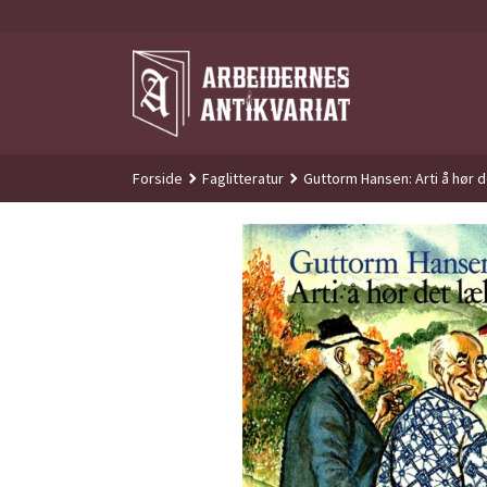
Gå
til
innholdet
Forside
Faglitteratur
Guttorm Hansen: Arti å hør d