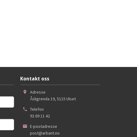
Kontakt oss
Adresse
Åsligrenda 19
,
5115
Ulset
Telefon
92 69 11 42
E-postadresse
post@arbant.no