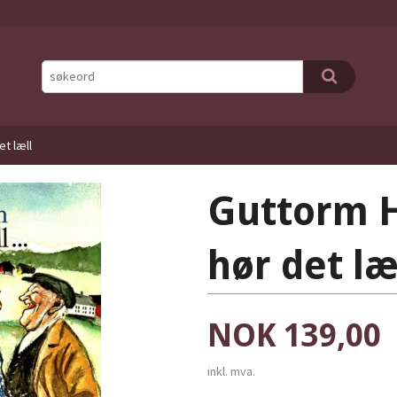
et læll
Guttorm H
hør det læ
Pris
NOK
139,00
inkl. mva.