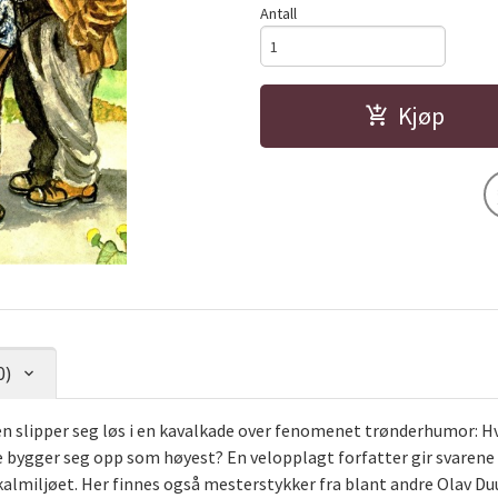
Antall
Kjøp
0)
slipper seg løs i en kavalkade over fenomenet trønderhumor: Hva 
ne bygger seg opp som høyest? En velopplagt forfatter gir svarene i
kalmiljøet. Her finnes også mesterstykker fra blant andre Olav D