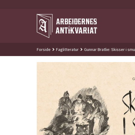
Gå
til
innholdet
Forside
Faglitteratur
Gunnar Bratlie: Skisser i smug