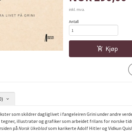
inkl. mva.
Antall
Kjøp
0)
ster som skildrer dagliglivet i fangeleiren Grini under andre verde
 tegner, illustratør og grafiker som arbeidet frilans for norske t
orsiden på
Norsk Ukeblad
som karikerte Adolf Hitler og Vidkun Quisl