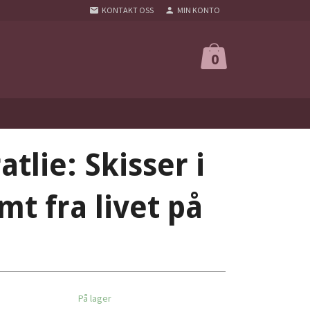
KONTAKT OSS
MIN KONTO
0
tlie: Skisser i
mt fra livet på
På lager