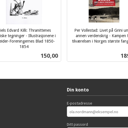
iels Edvard Killi: Thranittenes
Per Vollestad: Livet på Grini u
tiske tegninger - Illustrasjonene i
annen verdenskrig - Kampen 
eider-Foreningernes Blad 1850-
tilværelsen i Norges største fang
inkl.
1854
mva.
Pris
Pri
150,00
18
Kjøp
Kjøp
Din konto
E-postadresse
Ditt passord