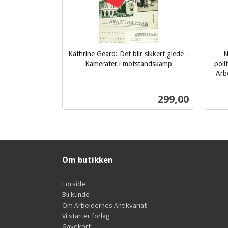
Kathrine Geard: Det blir sikkert glede -
N
Kamerater i motstandskamp
poli
inkl.
Arb
mva.
inkl.
Pris
299,00
mva.
Kjøp
Om butikken
Forside
Bli kunde
Om Arbeidernes Antikvariat
Vi starter forlag
Gavekort