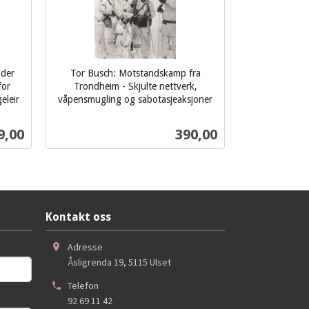
nder
Tor Busch: Motstandskamp fra
for
Trondheim - Skjulte nettverk,
eleir
våpensmugling og sabotasjeaksjoner
inkl.
mva.
s
Pris
9,00
390,00
Kjøp
Kontakt oss
Adresse
Åsligrenda 19
,
5115
Ulset
Telefon
92 69 11 42