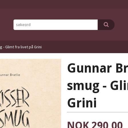
 - Glimt fra livet på Grini
Gunnar Bra
smug - Gli
Grini
Pris
NOK
290,00