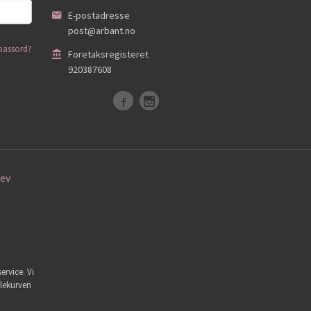
E-postadresse
post@arbant.no
passord?
Foretaksregisteret
920387608
ev
ervice. Vi
dlekurven