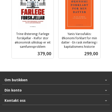
Trine Østereng: Farlege
Yanis Varoufakis:
forskjellar - Kvifor stor
Økonomi forklart for min
økonomisk ulikskap er eit
datter - En rask innføring i
samfunnsproblem
kapitalismens historie
inkl.
inkl.
Pris
Pris
379,00
299,00
mva.
mva.
Om butikken
Din konto
Kontakt oss