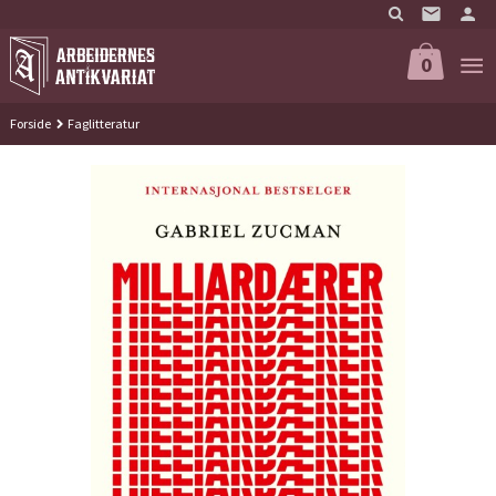
Gå
til
innholdet
0
Forside
Faglitteratur