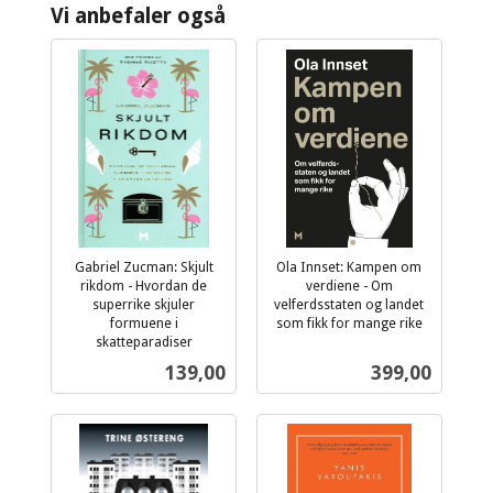
Vi anbefaler også
Gabriel Zucman: Skjult
Ola Innset: Kampen om
rikdom - Hvordan de
verdiene - Om
superrike skjuler
velferdsstaten og landet
formuene i
som fikk for mange rike
inkl.
skatteparadiser
inkl.
mva.
Pris
Pris
139,00
399,00
mva.