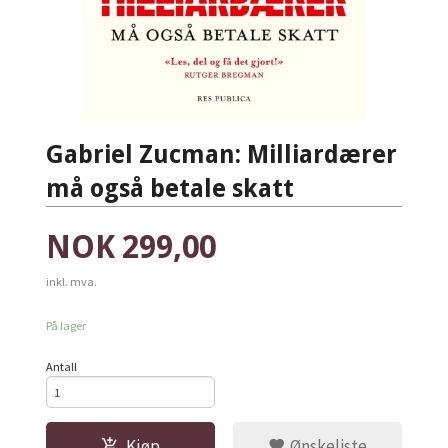
Gabriel Zucman: Milliardærer
må også betale skatt
Pris
NOK
299,00
inkl. mva.
På lager
Antall
Kjøp
Ønskeliste