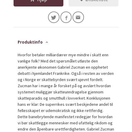
Produktinfo
Hvorfor betaler milliardærer mye mindre i skatt enn
vanlige folk? Med det spørsmålet utløste den
anerkjente økonomen Gabriel Zucman en opphetet
debatt i hjemlandet Frankrike. Også i resten av verden
og i Norge er skattebyrden svært ujevnt fordelt.
Zucman har i mange år forsket på og avslørt hvordan
systemet muliggjør skatteunndragelse gjennom
skatteparadis og smutthull i lovverket. Konklusjonen
hans er klar: De superrikes svært beskjedene andel til
fellesskapet er udemokratisk og ikke rettferdig.
Dette banebrytende manifestet redegjør for hvordan
vi bør skattlegge mennesker med ufattelig rikdom og
endre den åpenbare urettferdigheten. Gabriel Zucman