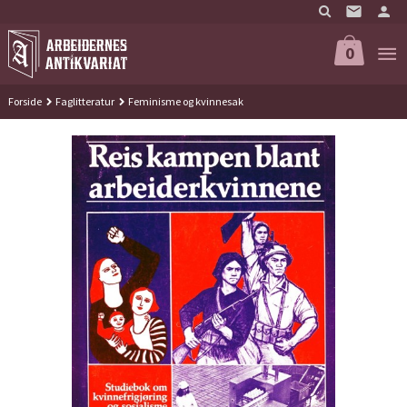
Gå
til
innholdet
0
Forside
Faglitteratur
Feminisme og kvinnesak