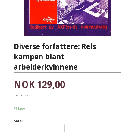
Diverse forfattere: Reis
kampen blant
arbeiderkvinnene
Pris
NOK
129,00
inkl. mva.
På lager
Antall