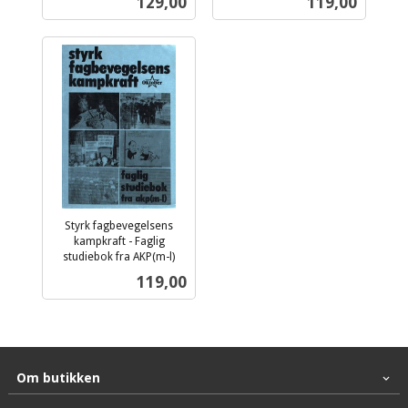
Pris
Pris
129,00
119,00
mva.
mva.
Styrk fagbevegelsens
kampkraft - Faglig
studiebok fra AKP(m-l)
inkl.
Pris
119,00
mva.
Om butikken