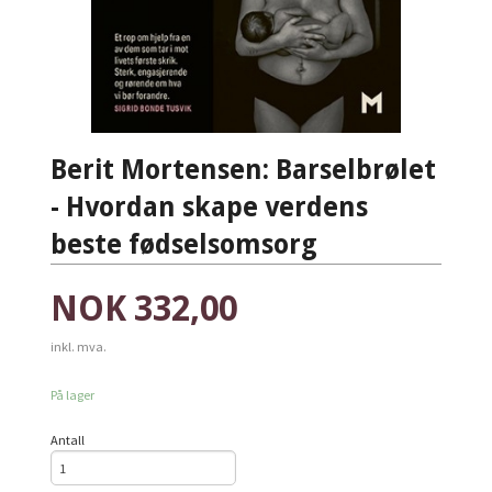
Berit Mortensen: Barselbrølet
- Hvordan skape verdens
beste fødselsomsorg
Pris
NOK
332,00
inkl. mva.
På lager
Antall