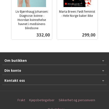
Liv Bjørnhaug Johansen:
Marta Breen: Født feminist
Diagnose: kvinne -
- Hele Norge baker ikke
inkl.
Hvordan kvinnehelse
havnet i medisinens
mva.
blindsone
inkl.
Pris
Pris
332,00
299,00
mva.
Om butikken
Din konto
Kontakt oss
Frakt
Kjøpsbetingelser
Sikkerhet og personvern