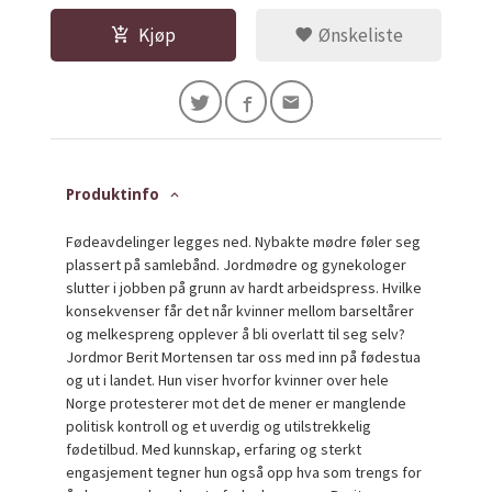
Kjøp
Ønskeliste
Produktinfo
Fødeavdelinger legges ned. Nybakte mødre føler seg
plassert på samlebånd. Jordmødre og gynekologer
slutter i jobben på grunn av hardt arbeidspress. Hvilke
konsekvenser får det når kvinner mellom barseltårer
og melkespreng opplever å bli overlatt til seg selv?
Jordmor Berit Mortensen tar oss med inn på fødestua
og ut i landet. Hun viser hvorfor kvinner over hele
Norge protesterer mot det de mener er manglende
politisk kontroll og et uverdig og utilstrekkelig
fødetilbud. Med kunnskap, erfaring og sterkt
engasjement tegner hun også opp hva som trengs for