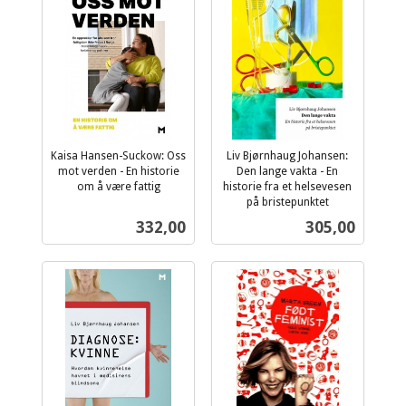
Kaisa Hansen-Suckow: Oss
Liv Bjørnhaug Johansen:
mot verden - En historie
Den lange vakta - En
om å være fattig
historie fra et helsevesen
inkl.
på bristepunktet
inkl.
mva.
Pris
Pris
332,00
305,00
mva.