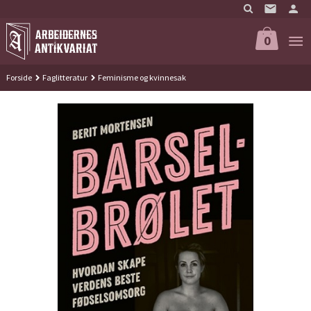
Gå
til
innholdet
0
Forside
Faglitteratur
Feminisme og kvinnesak