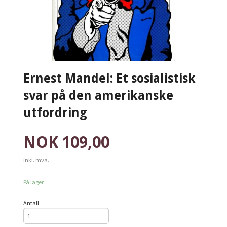
Ernest Mandel: Et sosialistisk
svar på den amerikanske
utfordring
Pris
NOK
109,00
inkl. mva.
På lager
Antall