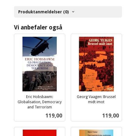
Produktanmeldelser (0)
Vi anbefaler også
Eric Hobsbawm:
Georg Vaagen: Brussel
Globalisation, Democracy
midt imot
inkl.
and Terrorism
inkl.
mva.
Pris
Pris
119,00
119,00
mva.