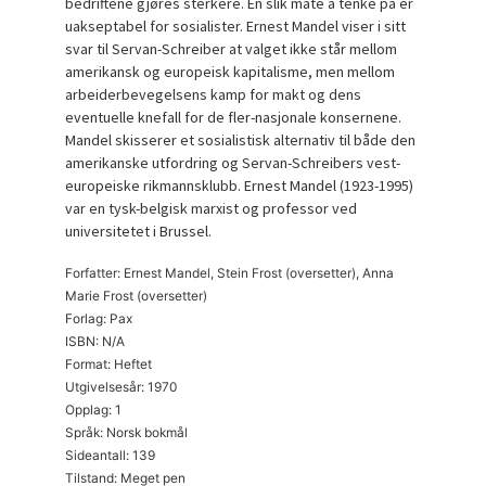
bedriftene gjøres sterkere. En slik måte å tenke på er
uakseptabel for sosialister. Ernest Mandel viser i sitt
svar til Servan-Schreiber at valget ikke står mellom
amerikansk og europeisk kapitalisme, men mellom
arbeiderbevegelsens kamp for makt og dens
eventuelle knefall for de fler-nasjonale konsernene.
Mandel skisserer et sosialistisk alternativ til både den
amerikanske utfordring og Servan-Schreibers vest-
europeiske rikmannsklubb. Ernest Mandel (1923-1995)
var en tysk-belgisk marxist og professor ved
universitetet i Brussel.
Forfatter: Ernest Mandel, Stein Frost (oversetter), Anna
Marie Frost (oversetter)
Forlag: Pax
ISBN: N/A
Format: Heftet
Utgivelsesår: 1970
Opplag: 1
Språk: Norsk bokmål
Sideantall: 139
Tilstand: Meget pen