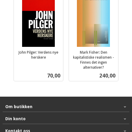
John Pilger: Verdens nye
Mark Fisher: Den
herskere
kapitalistiske realismen -
inkl.
Finnes det ingen
mva.
alternativer?
inkl.
Pris
Pris
70,00
240,00
mva.
Om butikken
Din konto
Kontakt oss