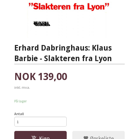
Erhard Dabringhaus: Klaus
Barbie - Slakteren fra Lyon
Pris
NOK
139,00
inkl. mva.
På lager
Antall
Kjøp
Ønskeliste