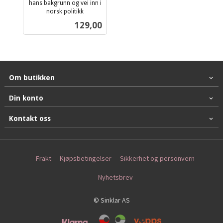
hans bakgrunn og vei inn i
norsk politikk
inkl.
Pris
129,00
mva.
Om butikken
Din konto
Kontakt oss
Frakt
Kjøpsbetingelser
Sikkerhet og personvern
Nyhetsbrev
© Sinklar AS