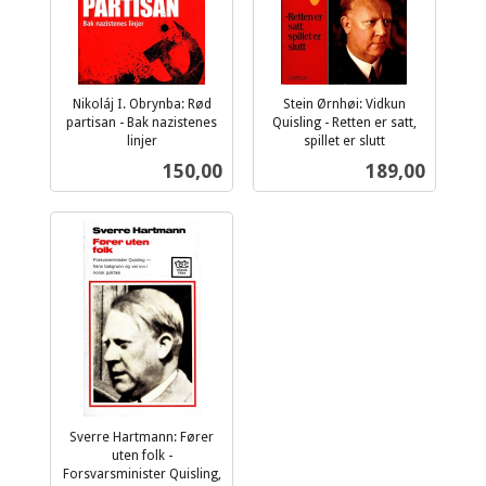
Nikoláj I. Obrynba: Rød
Stein Ørnhøi: Vidkun
partisan - Bak nazistenes
Quisling - Retten er satt,
linjer
spillet er slutt
inkl.
inkl.
Pris
Pris
150,00
189,00
mva.
mva.
Sverre Hartmann: Fører
uten folk -
Forsvarsminister Quisling,