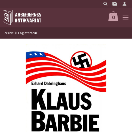
Gå
til
innholdet
0
Forside
Faglitteratur