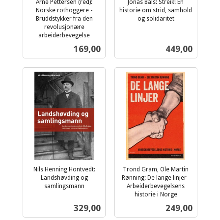
Arne Pettersen (red):
Jonas Bals: Streik! En
Norske rothoggere -
historie om strid, samhold
Bruddstykker fra den
og solidaritet
inkl.
revolusjonære
arbeiderbevegelse
mva.
inkl.
Pris
Pris
169,00
449,00
mva.
Nils Henning Hontvedt:
Trond Gram, Ole Martin
Landshøvding og
Rønning: De lange linjer -
samlingsmann
Arbeiderbevegelsens
inkl.
historie i Norge
inkl.
mva.
Pris
Pris
329,00
249,00
mva.