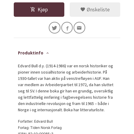
Kjøp
Ønskeliste
Produktinfo
Edvard Bull d.y. (1914-1986) var en norsk historiker og
pioner innen sosialhistorie og arbeiderhistorie. På
1930-tallet var han aktiv på venstrefløyen i AUF. Han
var medlem av Arbeiderpartiet til 1972, da han sluttet
seg til SV. I denne boka gir han en grundig, oversiktlig
og lettfattelig innføring i fagbevegelsens historie fra
den industrielle revolusjon og fram til 1965 – både i
Norge i og internasjonalt. Boka har litteraturliste.
Forfatter: Edvard Bull
Forlag: Tiden Norsk Forlag
ISBN: 82-10-00085-3