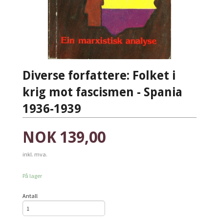
Diverse forfattere: Folket i
krig mot fascismen - Spania
1936-1939
Pris
NOK
139,00
inkl. mva.
På lager
Antall