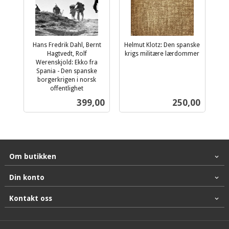
Hans Fredrik Dahl, Bernt
Helmut Klotz: Den spanske
Hagtvedt, Rolf
krigs militære lærdommer
inkl.
Werenskjold: Ekko fra
Spania - Den spanske
mva.
borgerkrigen i norsk
offentlighet
inkl.
Pris
Pris
399,00
250,00
mva.
Om butikken
Din konto
Kontakt oss