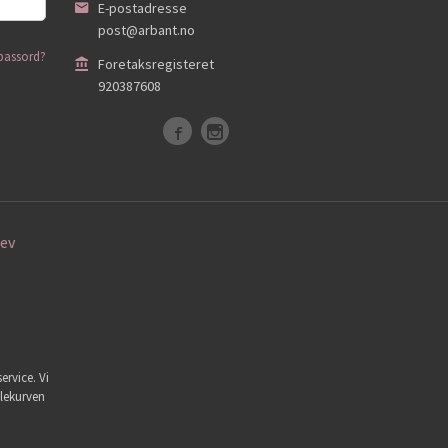
E-postadresse
post@arbant.no
passord?
Foretaksregisteret
920387608
ev
ervice. Vi
dlekurven