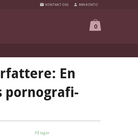
KONTAKT OSS
MIN KONTO
0
rfattere: En
s pornografi-
På lager