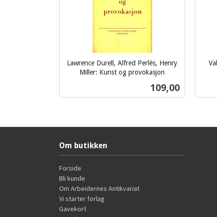
Lawrence Durell, Alfred Perlès, Henry
Va
inkl.
Miller: Kunst og provokasjon
inkl.
mva.
Pris
109,00
mva.
Kjøp
Om butikken
Forside
Bli kunde
Om Arbeidernes Antikvariat
Vi starter forlag
Gavekort