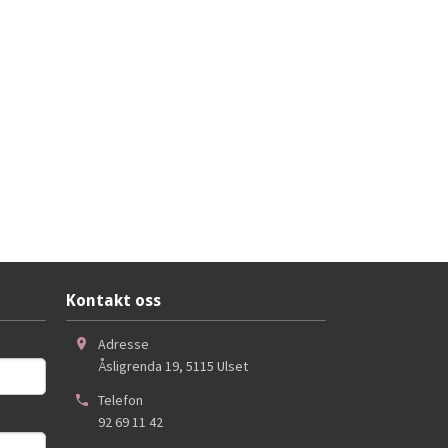
Kontakt oss
Adresse
Åsligrenda 19
,
5115
Ulset
Telefon
92 69 11 42