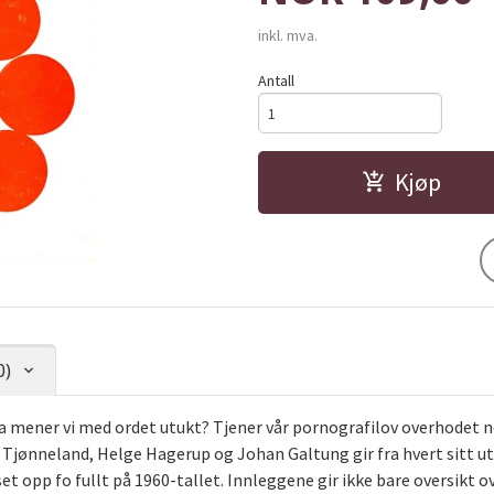
inkl. mva.
Antall
Kjøp
0)
mener vi med ordet utukt? Tjener vår pornografilov overhodet no
 Tjønneland, Helge Hagerup og Johan Galtung gir fra hvert sitt u
t opp fo fullt på 1960-tallet. Innleggene gir ikke bare oversikt 