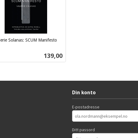
lerie Solanas: SCUM Manifesto
Pris
139,00
Kjøp
Din konto
E-postadresse
Ditt passord