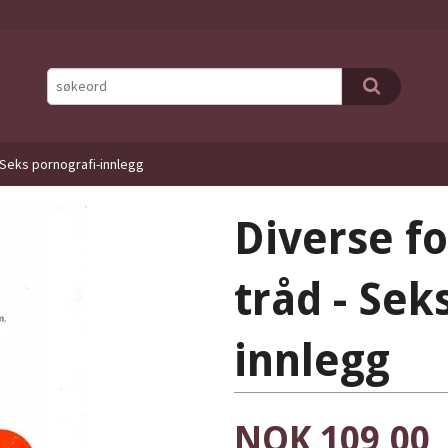
- Seks pornografi-innlegg
Diverse fo
tråd - Sek
innlegg
Pris
NOK
109,00